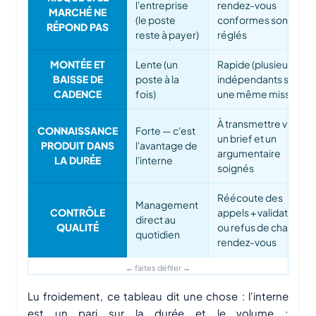
l'entreprise
rendez-vous
MARCHÉ NE
(le poste
conformes sont
RÉPOND PAS
reste à payer)
réglés
MONTÉE ET
Lente (un
Rapide (plusieurs
BAISSE DE
poste à la
indépendants sur
CADENCE
fois)
une même mission)
À transmettre via
CONNAISSANCE
Forte — c'est
un brief et un
PRODUIT DANS
l'avantage de
argumentaire
LA DURÉE
l'interne
soignés
Réécoute des
Management
CONTRÔLE
appels + validation
direct au
QUALITÉ
ou refus de chaque
quotidien
rendez-vous
Lu froidement, ce tableau dit une chose : l'interne
est un pari sur la durée et le volume ;