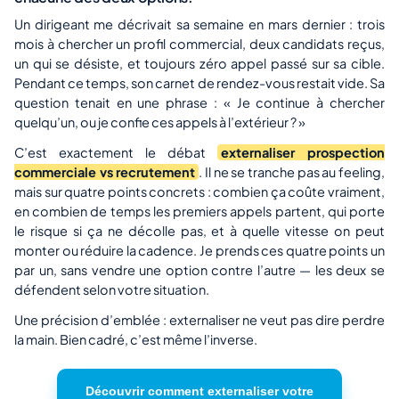
Un dirigeant me décrivait sa semaine en mars dernier : trois
mois à chercher un profil commercial, deux candidats reçus,
un qui se désiste, et toujours zéro appel passé sur sa cible.
Pendant ce temps, son carnet de rendez-vous restait vide. Sa
question tenait en une phrase : « Je continue à chercher
quelqu’un, ou je confie ces appels à l’extérieur ? »
C’est exactement le débat
externaliser prospection
commerciale vs recrutement
. Il ne se tranche pas au feeling,
mais sur quatre points concrets : combien ça coûte vraiment,
en combien de temps les premiers appels partent, qui porte
le risque si ça ne décolle pas, et à quelle vitesse on peut
monter ou réduire la cadence. Je prends ces quatre points un
par un, sans vendre une option contre l’autre — les deux se
défendent selon votre situation.
Une précision d’emblée : externaliser ne veut pas dire perdre
la main. Bien cadré, c’est même l’inverse.
Découvrir comment externaliser votre