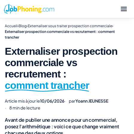
Accueil
›
Blog
›
Externaliser sous traiter prospection commerciale
›
Externaliser prospection commerciale vs recrutement : comment
trancher
Externaliser prospection
commerciale vs
recrutement :
comment trancher
Article mis à jour le
10/06/2026
par
Yoann JEUNESSE
8 min de lecture
Avant de publier une annonce pour un commercial,
posez l'arithmétique : voici ce que change vraiment
chacune des deux options.