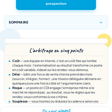
prospection
SOMMAIRE
L'arbitrage en cinq points
Coût
— une équipe en interne, c'est un coût fixe qui tombe
chaque mois ; l'externalisation au résultat transforme ce poste
en coût variable, indexé sur les rendez-vous obtenus.
Délai
— bâtir une force de vente interne prend des mois
(sourcer, intégrer, former) ; une mission déléguée démarre en
quelques jours une fois la cible et l'argumentaire clairs.
Risque
— un poste en CDI engage l'entreprise même si le
marché ne répond pas ; au résultat, vous ne réglez que les
rendez-vous conformes à vos critères.
Souplesse
— vous montez ou réduisez la cadence selon vos
pics, sans gérer ni congés ni contrat de travail.
Ils nous aiment
Contrôle
— dans les deux cas vous gardez la main : vous