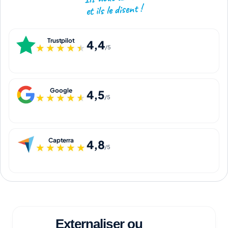
et ils le disent !
réécoutez les appels, vous validez ou refusez chaque rendez-
vous.
Trustpilot
4,4
★★★★★
★★★★★
/5
Google
4,5
★★★★★
★★★★★
/5
Capterra
4,8
★★★★★
★★★★★
/5
Externaliser ou