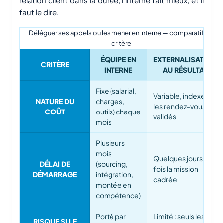
relation client dans la durée, l'interne fait mieux, et il
faut le dire.
Déléguer ses appels ou les mener en interne — comparatif par
critère
ÉQUIPE EN
EXTERNALISATION
CRITÈRE
INTERNE
AU RÉSULTAT
Fixe (salarial,
Variable, indexé sur
NATURE DU
charges,
les rendez-vous
COÛT
outils) chaque
validés
mois
Plusieurs
mois
Quelques jours une
DÉLAI DE
(sourcing,
fois la mission
DÉMARRAGE
intégration,
cadrée
montée en
compétence)
Porté par
Limité : seuls les
RISQUE SI LE