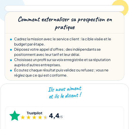
Comment externaliser sa prospection en
pratique
Cadrez la mission avec le service client : la cible visée et le
budget par étape.
Déposez votre appel d'offres ; des indépendants se
positionnent avec leur tarif et leur délai.
Choisissez un profil sur sa voix enregistrée et sa réputation
auprès d'autres entreprises.
Écoutez chaque résultat puis validez ou refusez ; vous ne
réglez que ce qui est conforme.
Ils nous aiment
et ils le disent !
Trustpilot
4,4
★★★★★
★★★★★
/5