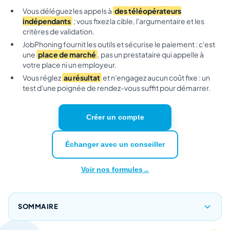
Vous déléguez les appels à
des téléopérateurs
indépendants
; vous fixez la cible, l'argumentaire et les
critères de validation.
JobPhoning fournit les outils et sécurise le paiement : c'est
une
place de marché
, pas un prestataire qui appelle à
votre place ni un employeur.
Vous réglez
au résultat
et n'engagez aucun coût fixe : un
test d'une poignée de rendez-vous suffit pour démarrer.
Créer un compte
Échanger avec un conseiller
Voir nos formules
SOMMAIRE