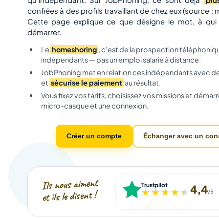
confiées à des profils travaillant de chez eux (source :
Cette page explique ce que désigne le mot, à qui 
démarrer.
Le
homeshoring
, c'est de la prospection téléphoniq
indépendants — pas un emploi salarié à distance.
JobPhoning met en relation ces indépendants avec des 
et
sécurise le paiement
au résultat.
Vous fixez vos tarifs, choisissez vos missions et démar
micro-casque et une connexion.
Créer un compte
Échanger avec un cons
Ils nous aiment
Trustpilot
4,4
★★★★★
★★★★★
et ils le disent !
/5