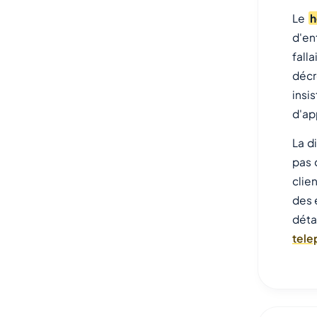
Le
h
d'en
fall
décr
insi
d'ap
La d
pas 
clien
des 
déta
tele