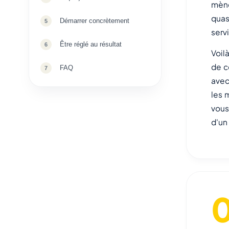
mène
quas
Démarrer concrètement
serv
Être réglé au résultat
Voil
de c
FAQ
avec
les 
vous 
d'un