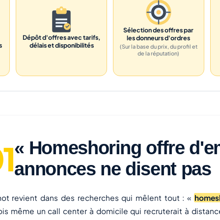
Sélection des offres par
Dépôt d'offres avec tarifs,
les donneurs d'ordres
s
délais et disponibilités
(Sur la base du prix, du profil et
de la réputation)
« Homeshoring offre d'em
annonces ne disent pas
ot revient dans des recherches qui mêlent tout : «
homesh
ois même un call center à domicile qui recruterait à distan