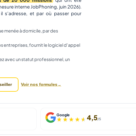
 mesure interne JobPhoning, juin 2026).
il s'adresse, et par où passer pour
ue menée à domicile, par des
entreprises, fournit le logiciel d'appel
rez avec un statut professionnel, un
Voir nos formules
eiller
Google
4,5
★★★★★
★★★★★
/5