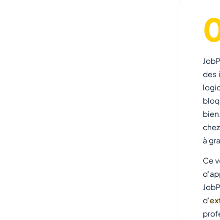
JobP
des 
logi
bloq
bien
chez
à gr
Ce v
d'ap
JobP
d'
ex
prof