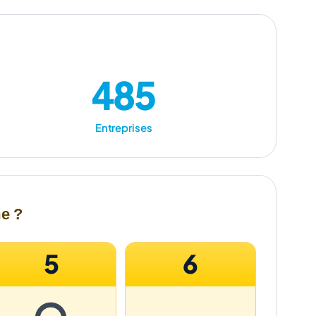
485
Entreprises
me ?
5
6