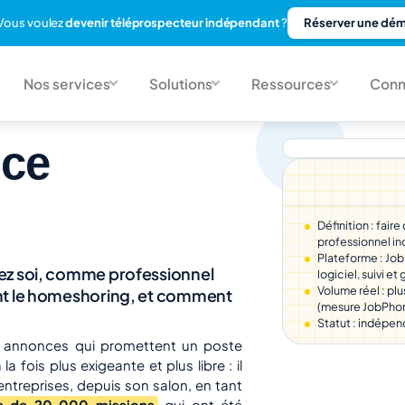
Vous voulez
devenir téléprospecteur indépendant
?
Réserver une dé
Nos services
Solutions
Ressources
Conn
 ce
Définition : fair
professionnel in
Plateforme : Job
hez soi, comme professionnel
logiciel, suivi e
Volume réel : plu
ent le homeshoring, et comment
(mesure JobPhoni
Statut : indépen
s annonces qui promettent un poste
la fois plus exigeante et plus libre : il
ntreprises, depuis son salon, en tant
s de 20 000 missions
qui ont été