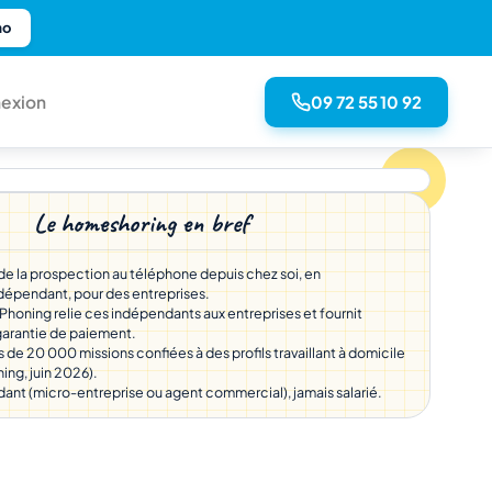
mo
09 72 55 10 92
exion
Le homeshoring en bref
e de la prospection au téléphone depuis chez soi, en
dépendant, pour des entreprises.
Phoning relie ces indépendants aux entreprises et fournit
t garantie de paiement.
s de 20 000 missions confiées à des profils travaillant à domicile
ng, juin 2026).
dant (micro-entreprise ou agent commercial), jamais salarié.