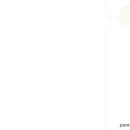
So
pare