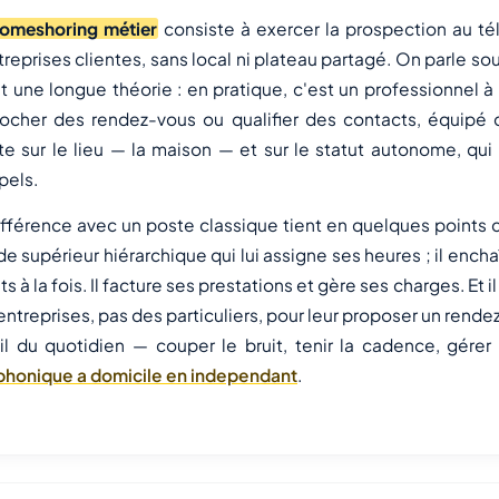
omeshoring métier
consiste à exercer la prospection au t
treprises clientes, sans local ni plateau partagé. On parle s
ait une longue théorie : en pratique, c'est un professionnel
ocher des rendez-vous ou qualifier des contacts, équipé d
ste sur le lieu — la maison — et sur le statut autonome, qui
pels.
ifférence avec un poste classique tient en quelques points 
de supérieur hiérarchique qui lui assigne ses heures ; il ench
ts à la fois. Il facture ses prestations et gère ses charges. Et
entreprises, pas des particuliers, pour leur proposer un rende
il du quotidien — couper le bruit, tenir la cadence, gére
phonique a domicile en independant
.