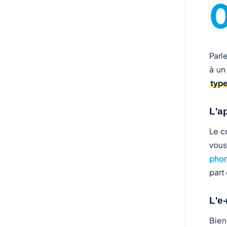
Parl
à un
type
L'a
Le c
vous
pho
part 
L'e-
Bien