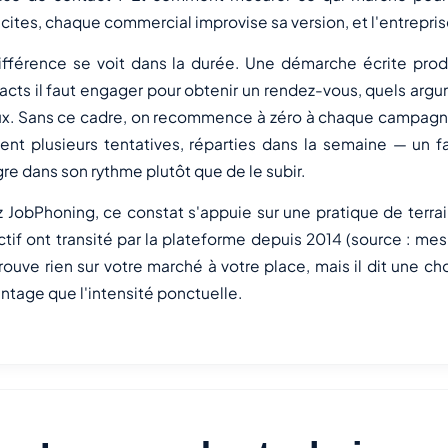
icites, chaque commercial improvise sa version, et l'entreprise
ifférence se voit dans la durée. Une démarche écrite prod
acts il faut engager pour obtenir un rendez-vous, quels arg
x. Sans ce cadre, on recommence à zéro à chaque campagn
ent plusieurs tentatives, réparties dans la semaine — un f
gre dans son rythme plutôt que de le subir.
 JobPhoning, ce constat s'appuie sur une pratique de terrai
ctif ont transité par la plateforme depuis 2014 (source : m
rouve rien sur votre marché à votre place, mais il dit une ch
ntage que l'intensité ponctuelle.