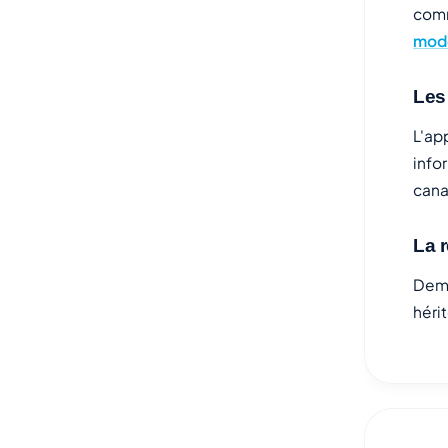
comm
mode
Les
L'ap
info
cana
La 
Dema
héri