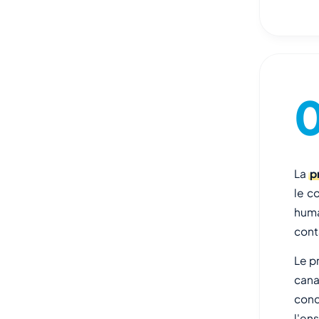
La
p
le c
huma
cont
Le p
cana
conc
l'en