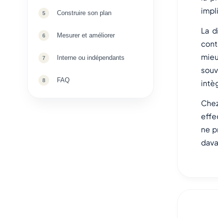
impl
Construire son plan
La d
Mesurer et améliorer
cont
mieu
Interne ou indépendants
souv
FAQ
intè
Chez
effe
ne p
dava