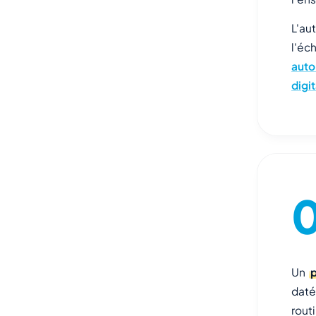
L'au
l'éc
auto
digi
Un
daté
rout