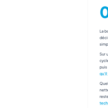
La 
déci
simp
Sur 
cycl
puis
qu'i
Quel
nett
rest
tech