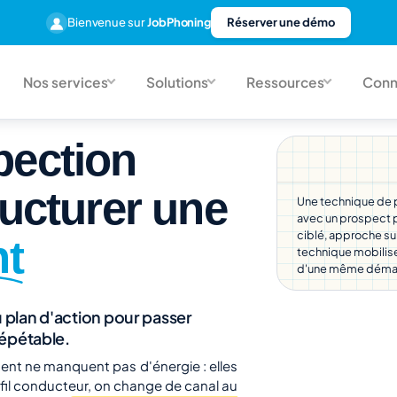
Bienvenue sur
JobPhoning
Réserver une démo
Nos services
Solutions
Ressources
Conn
pection
ructurer une
Une technique de p
avec un prospect p
ciblé, approche s
nt
technique mobilise 
d'une même démarc
 plan d'action pour passer
répétable.
ent ne manquent pas d'énergie : elles
fil conducteur, on change de canal au