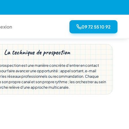
09 72 55 10 92
exion
La technique de prospection
rospection est une manière concrète d'entrer en contact
our faire avancer une opportunité : appel sortant, e-mail
ur les réseaux professionnels ou recommandation. Chaque
son propre canal et son propre rythme ; les orchestrer au sein
he relève d'une approche multicanale.