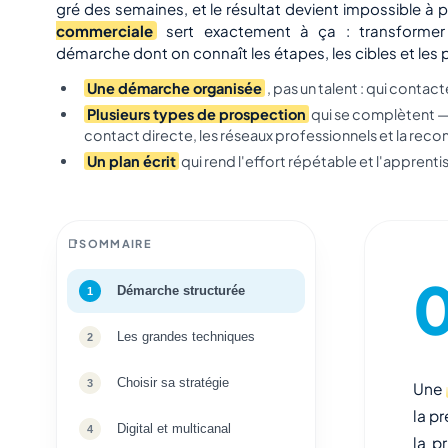
gré des semaines, et le résultat devient impossible à 
commerciale
sert exactement à ça : transformer
démarche dont on connaît les étapes, les cibles et les
Une démarche organisée
, pas un talent : qui contac
Plusieurs types de prospection
qui se complètent — l
contact directe, les réseaux professionnels et la reco
Un plan écrit
qui rend l'effort répétable et l'apprenti
SOMMAIRE
Démarche structurée
Les grandes techniques
Choisir sa stratégie
Une
la p
Digital et multicanal
la p