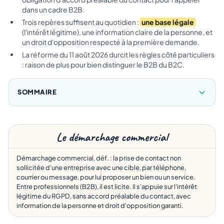
dans un cadre B2B.
Trois repères suffisent au quotidien :
une base légale
(l'intérêt légitime), une information claire de la personne, et
un droit d'opposition respecté à la première demande.
La réforme du 11 août 2026 durcit les règles côté particuliers
: raison de plus pour bien distinguer le B2B du B2C.
SOMMAIRE
Le démarchage commercial
Démarchage commercial, déf. : la prise de contact non
sollicitée d'une entreprise avec une cible, par téléphone,
courrier ou message, pour lui proposer un bien ou un service.
Entre professionnels (B2B), il est licite. Il s'appuie sur l'intérêt
légitime du RGPD, sans accord préalable du contact, avec
information de la personne et droit d'opposition garanti.