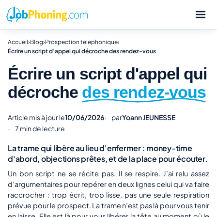
Accueil
›
Blog
›
Prospection telephonique
›
Écrire un script d’appel qui décroche des rendez-vous
Écrire un script d'appel qui
décroche
des rendez-vous
Article mis à jour le
10/06/2026
par
Yoann JEUNESSE
7 min de lecture
La trame qui libère au lieu d'enfermer : money-time
d'abord, objections prêtes, et de la place pour écouter.
Un bon script ne se récite pas. Il se respire. J’ai relu assez
d’argumentaires pour repérer en deux lignes celui qui va faire
raccrocher : trop écrit, trop lisse, pas une seule respiration
prévue pour le prospect. La trame n’est pas là pour vous tenir
en laisse. Elle est là pour vous libérer la tête au moment où le