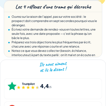
Les 4 réflexes d'une trame qui décroche
Ouvrez sur la raison de l'appel, pas sur votre société : le
prospect doit comprendre en sept secondes pourquoi vous le
dérangez.
Écrivez votre demande de rendez-vous en toutes lettres, une
seule fois, avec une date proposée — c'est la phrase qu'on
bâcle le plus.
Préparez vos trois objections les plus fréquentes par écrit,
chacune avec une réponse courte et une relance.
Notez ce que vous devez collecter (besoin, échéance,
interlocuteur) à part du texte parlé : on lit mal et on écoute en
même temps.
Ils nous aiment
et ils le disent !
Trustpilot
4,4
★★★★★
★★★★★
/5