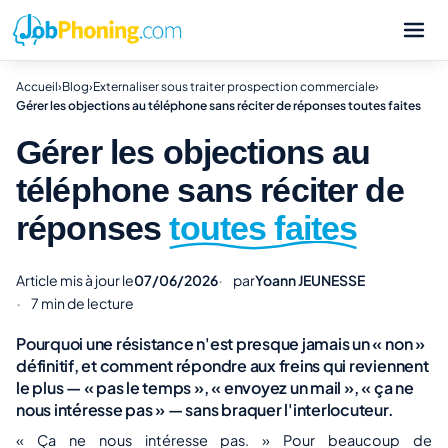
Accueil
›
Blog
›
Externaliser sous traiter prospection commerciale
›
Gérer les objections au téléphone sans réciter de réponses toutes faites
Gérer les objections au
téléphone sans réciter de
réponses
toutes faites
Article mis à jour le
07/06/2026
par
Yoann JEUNESSE
7 min de lecture
Pourquoi une résistance n'est presque jamais un « non »
définitif, et comment répondre aux freins qui reviennent
le plus — « pas le temps », « envoyez un mail », « ça ne
nous intéresse pas » — sans braquer l'interlocuteur.
« Ça ne nous intéresse pas. » Pour beaucoup de