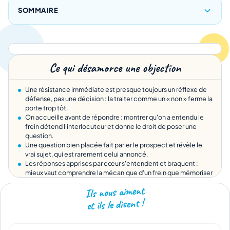
SOMMAIRE
Ce qui désamorce une objection
Une résistance immédiate est presque toujours un réflexe de
défense, pas une décision : la traiter comme un « non » ferme la
porte trop tôt.
On accueille avant de répondre : montrer qu'on a entendu le
frein détend l'interlocuteur et donne le droit de poser une
question.
Une question bien placée fait parler le prospect et révèle le
vrai sujet, qui est rarement celui annoncé.
Les réponses apprises par cœur s'entendent et braquent :
mieux vaut comprendre la mécanique d'un frein que mémoriser
dix répliques.
Ils nous aiment
et ils le disent !