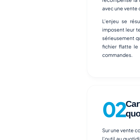
avec une vente c
L'enjeu se rés
imposent leur t
sérieusement qu
fichier flatte l
commandes.
Car
quo
Sur une vente co
l'outil au quoti