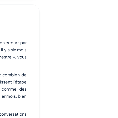
en erreur : par
l y a six mois
mestre », vous
 : combien de
ssent l'étape
nt comme des
ier mois, bien
conversations