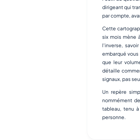
dirigeant qui tr
par compte, ava
Cette cartograp
six mois mène à 
l'inverse, savo
embarqué vous d
que leur volum
détaille commen
signaux, pas se
Un repère simp
nommément deux
tableau, tenu à
personne.