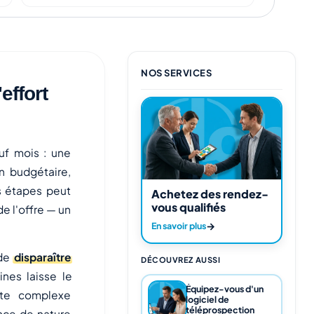
NOS SERVICES
effort
uf mois : une
n budgétaire,
s étapes peut
Achetez des rendez-
vous qualifiés
de l'offre — un
→
En savoir plus
 de
disparaître
DÉCOUVREZ AUSSI
nes laisse le
Équipez-vous d'un
nte complexe
logiciel de
téléprospection
ence de nature