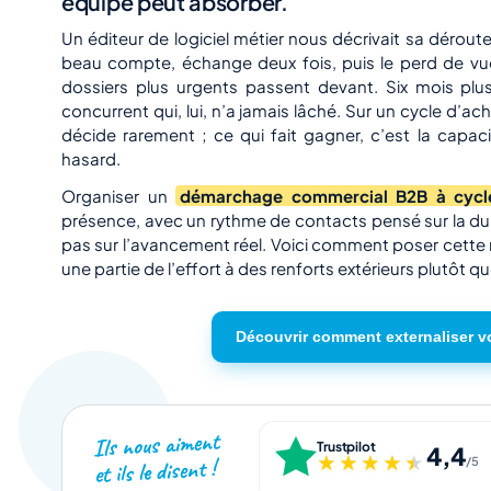
équipe peut absorber.
Un éditeur de logiciel métier nous décrivait sa dérout
beau compte, échange deux fois, puis le perd de vue
dossiers plus urgents passent devant. Six mois plu
concurrent qui, lui, n’a jamais lâché. Sur un cycle d’ac
décide rarement ; ce qui fait gagner, c’est la capac
hasard.
Organiser un
démarchage commercial B2B à cycl
présence, avec un rythme de contacts pensé sur la du
pas sur l’avancement réel. Voici comment poser cette
une partie de l’effort à des renforts extérieurs plutôt 
Découvrir comment externaliser v
Ils nous aiment
Trustpilot
4,4
★★★★★
★★★★★
et ils le disent !
/5