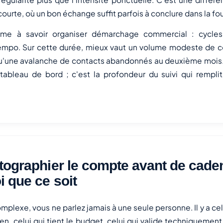
ourte, où un bon échange suffit parfois à conclure dans la fo
ume à savoir organiser démarchage commercial : cycles
empo. Sur cette durée, mieux vaut un volume modeste de c
'une avalanche de contacts abandonnés au deuxième mois. 
e tableau de bord ; c'est la profondeur du suivi qui rempli
tographier le compte avant de cade
i que ce soit
mplexe, vous ne parlez jamais à une seule personne. Il y a celu
dien, celui qui tient le budget, celui qui valide techniquement