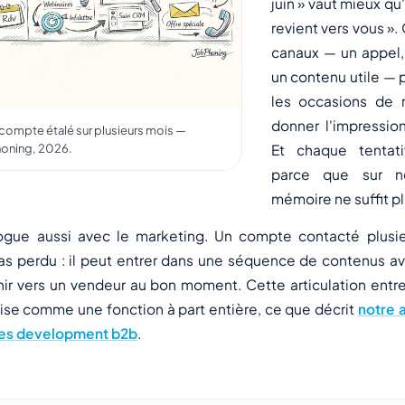
juin » vaut mieux qu
revient vers vous ».
canaux — un appel
un contenu utile — p
les occasions de 
donner l'impression
compte étalé sur plusieurs mois —
Phoning, 2026.
Et chaque tentat
parce que sur n
mémoire ne suffit pl
ogue aussi avec le marketing. Un compte contacté plusie
as perdu : il peut entrer dans une séquence de contenus av
enir vers un vendeur au bon moment. Cette articulation ent
ise comme une fonction à part entière, ce que décrit
notre a
les development b2b
.