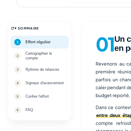
SOMMAIRE
Un c
Effort régulier
en p
Cartographier le
compte
Revenons au ca
Rythme de relances
première réunio
parfois un cha
Signaux d'avancement
caler pendant de
budget reporté, u
Confier l'effort
Dans ce contexte
FAQ
entre deux éta
compte refroid
récompense la r