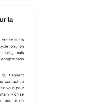
ur la
étalée sur la
cycle long, on
 mais jamais
un compte sans
 qui tiennent
que contact se
dez-vous pour
ntain : « on se
tre comité de