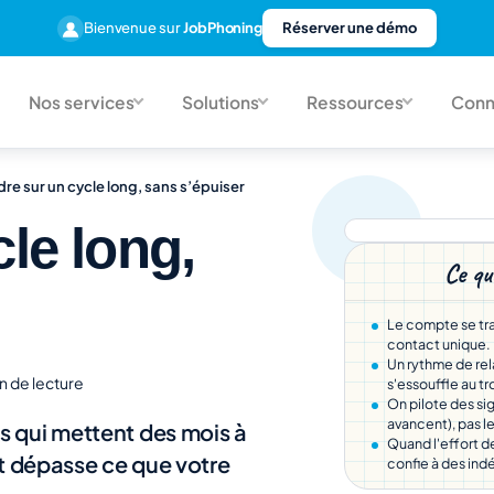
Bienvenue sur
JobPhoning
Réserver une démo
Nos services
Solutions
Ressources
Conn
re sur un cycle long, sans s’épuiser
le long,
Ce qu
Le compte se trav
contact unique.
Un rythme de rel
n de lecture
s'essouffle au t
On pilote des si
avancent), pas le
s qui mettent des mois à
Quand l'effort d
rt dépasse ce que votre
confie à des in