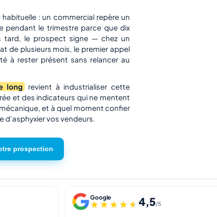
e habituelle : un commercial repère un
 pendant le trimestre parce que dix
s tard, le prospect signe — chez un
hat de plusieurs mois, le premier appel
ité à rester présent sans relancer au
e long
revient à industrialiser cette
rée et des indicateurs qui ne mentent
 mécanique, et à quel moment confier
que d’asphyxier vos vendeurs.
otre prospection
Google
4,5
★★★★★
★★★★★
/5