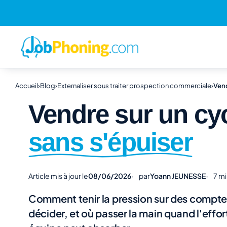
Accueil
›
Blog
›
Externaliser sous traiter prospection commerciale
›
Vend
Vendre sur un cyc
sans s'épuiser
Article mis à jour le
08/06/2026
par
Yoann JEUNESSE
7 mi
Comment tenir la pression sur des compte
décider, et où passer la main quand l'effo