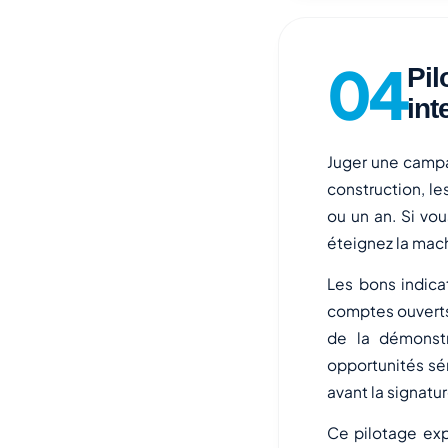
Pil
int
Juger une campag
construction, le
ou un an. Si vo
éteignez la mach
Les bons indic
comptes ouverts
de la démonst
opportunités sé
avant la signatu
Ce pilotage exp