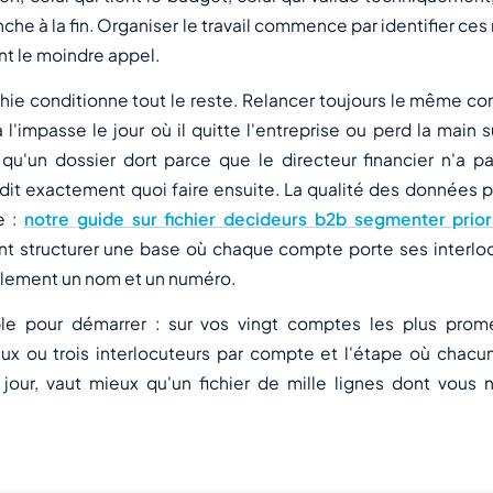
anche à la fin. Organiser le travail commence par identifier ce
nt le moindre appel.
hie conditionne tout le reste. Relancer toujours le même c
l'impasse le jour où il quitte l'entreprise ou perd la main su
ir qu'un dossier dort parce que le directeur financier n'a 
it exactement quoi faire ensuite. La qualité des données p
e :
notre guide sur fichier decideurs b2b segmenter prio
t structurer une base où chaque compte porte ses interloc
ulement un nom et un numéro.
le pour démarrer : sur vos vingt comptes les plus promet
 ou trois interlocuteurs par compte et l'étape où chacun
 jour, vaut mieux qu'un fichier de mille lignes dont vous 