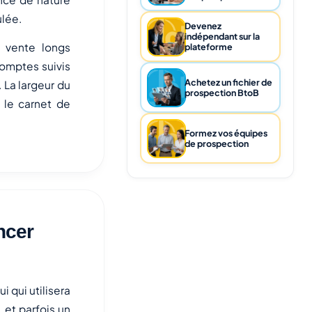
ulée.
Devenez
indépendant sur la
 vente longs
plateforme
omptes suivis
Achetez un fichier de
La largeur du
prospection BtoB
t le carnet de
Formez vos équipes
de prospection
ncer
i qui utilisera
, et parfois un