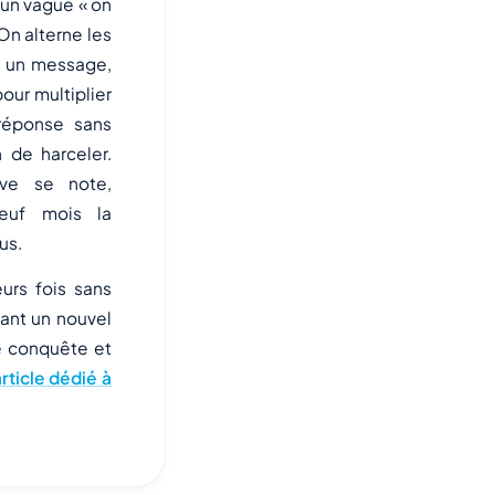
'un vague « on
 On alterne les
, un message,
our multiplier
réponse sans
 de harceler.
ive se note,
euf mois la
us.
urs fois sans
ant un nouvel
re conquête et
rticle dédié à