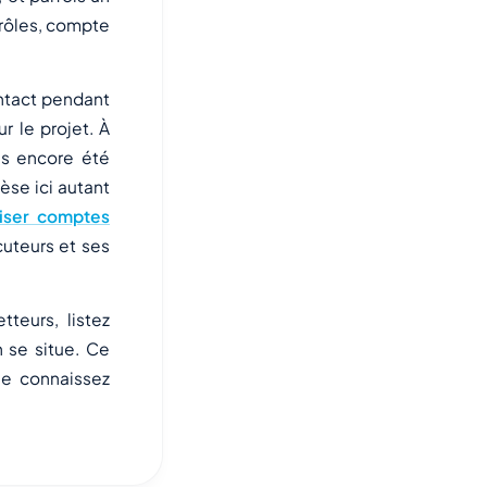
s rôles, compte
ontact pendant
r le projet. À
pas encore été
èse ici autant
riser comptes
uteurs et ses
teurs, listez
 se situe. Ce
ne connaissez