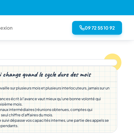
09 72 55 10 92
exion
i change quand le cycle dure des mois
aille sur plusieurs mois et plusieurs interlocuteurs, jamais sur un
ances écrit à l'avance vaut mieux qu'une bonne volonté qui
roisième mois.
gnaux intermédiaires (réunions obtenues, comptes qui
 seul chiffre d'affaires du mois.
e suivi dépasse vos capacités internes, une partie des appels se
dépendants.