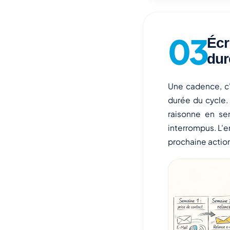
Écr
dur
Une cadence, c'
durée du cycle. 
raisonne en se
interrompus. L'e
prochaine action