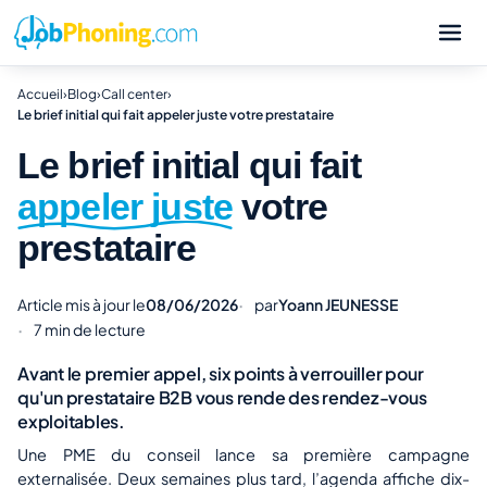
Accueil
›
Blog
›
Call center
›
Le brief initial qui fait appeler juste votre prestataire
Le brief initial qui fait
appeler juste
votre
prestataire
Article mis à jour le
08/06/2026
par
Yoann JEUNESSE
7 min de lecture
Avant le premier appel, six points à verrouiller pour
qu'un prestataire B2B vous rende des rendez-vous
exploitables.
Une PME du conseil lance sa première campagne
externalisée. Deux semaines plus tard, l’agenda affiche dix-