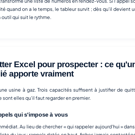
transforme une liste de numéros en rendez-vous. Si l'appel so
ité quand on a le temps, le tableur survit ; dès qu'il devient 
n outil qui suit le rythme.
tter Excel pour prospecter : ce qu'un
ié apporte vraiment
 une usine à gaz. Trois capacités suffisent à justifier de qui
 sont elles qu'il faut regarder en premier.
appels qui s'impose à vous
immédiat. Au lieu de chercher « qui rappeler aujourd'hui » dans
 liste du jour : rappels datés en haut, fiches jamais contactée