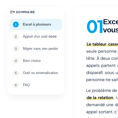
SOMMAIRE
Exce
Excel à plusieurs
vous
Apport d'un outil dédié
Le tableur cass
Migrer sans rien perdre
seule personne a
tête. À deux co
Bien choisir
appels partent 
disparaît sous u
Outil ou externalisation
personne ne sait
FAQ
Le problème de f
de la relation
. 
demandé une doc,
appel sortant, 