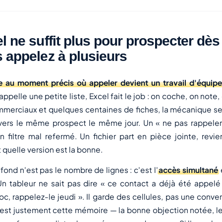
l ne suffit plus pour prospecter dès
 appelez à plusieurs
e au moment précis où appeler devient un travail d'équipe
ppelle une petite liste, Excel fait le job : on coche, on note
mmerciaux et quelques centaines de fiches, la mécanique se
vers le même prospect le même jour. Un « ne pas rappeler
n filtre mal refermé. Un fichier part en pièce jointe, revie
 quelle version est la bonne.
ond n'est pas le nombre de lignes : c'est l'
accès simultané
Un tableur ne sait pas dire « ce contact a déjà été appelé tr
 rappelez-le jeudi ». Il garde des cellules, pas une conver
c'est justement cette mémoire — la bonne objection notée, 