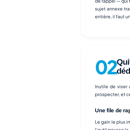
de rappel — qui 
sujet annexe tra
entière, il faut u
Qui
déd
Inutile de viser
prospecter, et ce
Une file de r
Le gain le plus 
l'outil pousse la