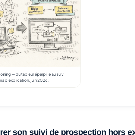
honing — du tableur éparpillé au suivi
a d'explication, juin 2026.
rer son suivi de prospection hors e