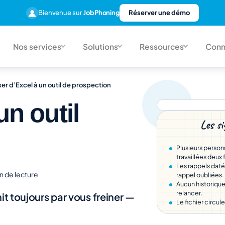
Bienvenue sur
JobPhoning
Réserver une démo
Nos services
Solutions
Ressources
Conn
er d’Excel à un outil de prospection
un outil
Les si
Plusieurs person
travaillées deux 
Les rappels datés
n de lecture
rappel oubliées.
Aucun historique 
relancer.
nit toujours par vous freiner —
Le fichier circule