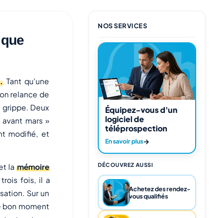
NOS SERVICES
 que
.
Tant qu'une
, on relance de
 grippe. Deux
Équipez-vous d'un
logiciel de
 avant mars »
téléprospection
nt modifié, et
→
En savoir plus
DÉCOUVREZ AUSSI
et la
mémoire
ois fois, il a
Achetez des rendez-
sation. Sur un
vous qualifiés
le bon moment