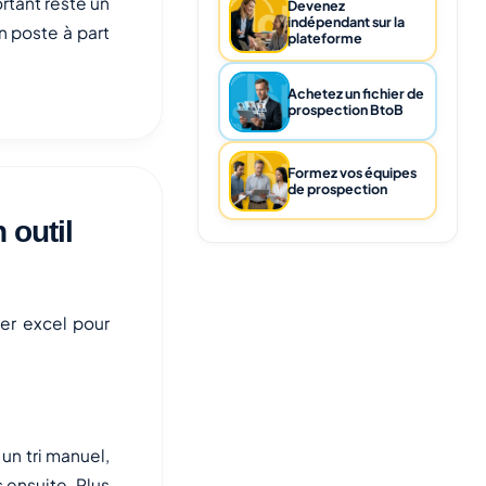
rtant reste un
Devenez
indépendant sur la
un poste à part
plateforme
Achetez un fichier de
prospection BtoB
Formez vos équipes
de prospection
 outil
tter excel pour
 un tri manuel,
s ensuite. Plus