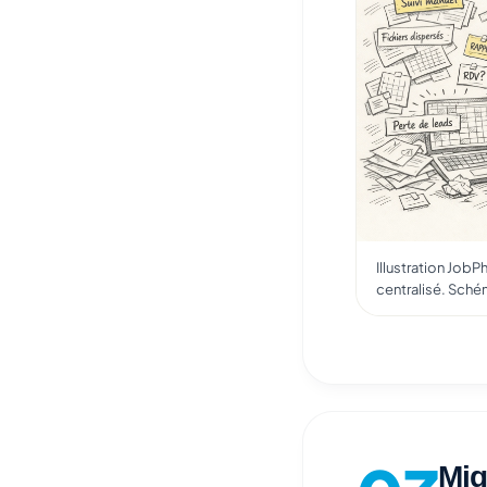
Illustration JobP
centralisé. Schém
Mig