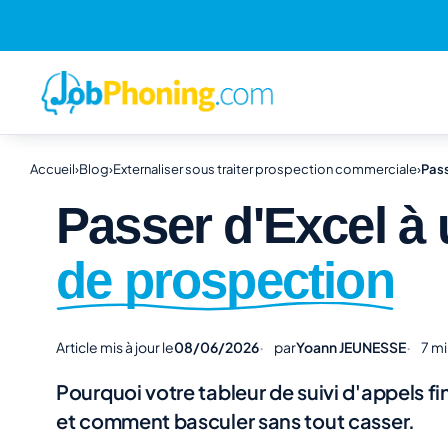
Accueil
›
Blog
›
Externaliser sous traiter prospection commerciale
›
Pass
Passer d'Excel à 
de prospection
Article mis à jour le
08/06/2026
par
Yoann JEUNESSE
7 mi
Pourquoi votre tableur de suivi d'appels fi
et comment basculer sans tout casser.