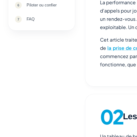
La performance s
Piloter ou confier
d'appels pour j
un rendez-vous.
FAQ
exploitable. Un c
Cet article trai
de
la prise de c
commencez par là
fonctionne, que
Les
Un tableau de bo