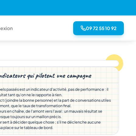
09 72 55 10 92
exion
ndicateurs qui pilotent une campagne
ls passés est un indicateur d'activité, pas de performance : il
ultat tant qu'on ne le rapporte à rien.
t (joindre la bonne personne) et la part de conversations utiles
mont, que le taux de transformation final.
eurs en chaîne, de l'amont vers l'aval : un mauvais résultat se
sque toujours sur un maillon précis.
r sert à décider quelque chose ; s'il ne déclenche aucune
 sa place sur le tableau de bord.