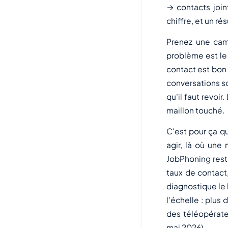
→ contacts join
chiffre, et un ré
Prenez une cam
problème est le 
contact est bon 
conversations so
qu'il faut revoi
maillon touché.
C'est pour ça qu
agir, là où un
JobPhoning resti
taux de contact
diagnostique le 
l'échelle : plus
des téléopérate
mai 2026).