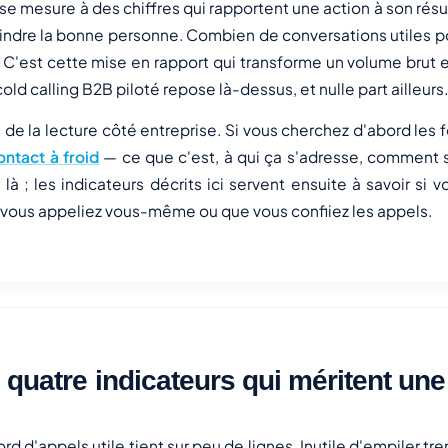
e mesure à des chiffres qui rapportent une action à son rés
oindre la bonne personne. Combien de conversations utiles 
 C'est cette mise en rapport qui transforme un volume brut 
old calling B2B piloté repose là-dessus, et nulle part ailleurs.
te de la lecture côté entreprise. Si vous cherchez d'abord le
ontact à froid
— ce que c'est, à qui ça s'adresse, comment 
 ; les indicateurs décrits ici servent ensuite à savoir si 
 vous appeliez vous-même ou que vous confiiez les appels.
 quatre indicateurs qui méritent une
rd d'appels utile tient sur peu de lignes. Inutile d'empiler tr