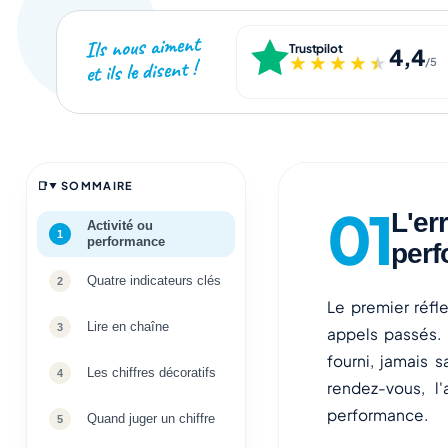
Ils nous aiment
Trustpilot
4,4
★★★★★
★★★★★
et ils le disent !
/5
SOMMAIRE
L'er
Activité ou
performance
per
Quatre indicateurs clés
Le premier réfl
Lire en chaîne
appels passés. 
fourni, jamais
Les chiffres décoratifs
rendez-vous, l
performance.
Quand juger un chiffre