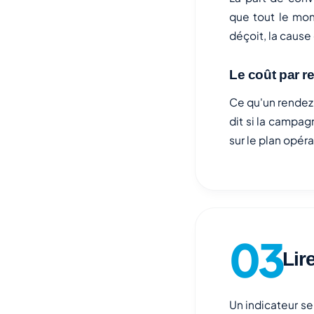
que tout le mon
déçoit, la cause
Le coût par 
Ce qu'un rendez-
dit si la campag
sur le plan opéra
Lir
Un indicateur se