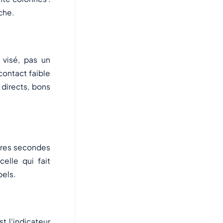
che.
 visé, pas un
contact faible
s directs, bons
ières secondes
elle qui fait
pels.
t l'indicateur