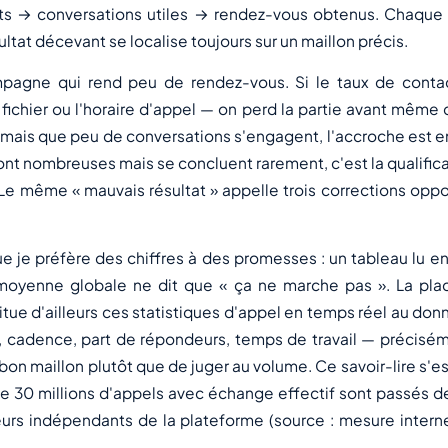
ts → conversations utiles → rendez-vous obtenus. Chaque 
sultat décevant se localise toujours sur un maillon précis.
pagne qui rend peu de rendez-vous. Si le taux de contac
fichier ou l'horaire d'appel — on perd la partie avant même de
mais que peu de conversations s'engagent, l'accroche est en
nt nombreuses mais se concluent rarement, c'est la qualificat
r. Le même « mauvais résultat » appelle trois corrections opp
e je préfère des chiffres à des promesses : un tableau lu en
e moyenne globale ne dit que « ça ne marche pas ». La pl
tue d'ailleurs ces statistiques d'appel en temps réel au don
, cadence, part de répondeurs, temps de travail — précisém
bon maillon plutôt que de juger au volume. Ce savoir-lire s'es
 de 30 millions d'appels avec échange effectif sont passés d
urs indépendants de la plateforme (source : mesure intern