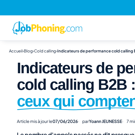
Accueil
›
Blog
›
Cold calling
›
Indicateurs de performance cold calling
Indicateurs de p
cold calling B2B 
ceux qui compte
Article mis à jour le
07/06/2026
par
Yoann JEUNESSE
7 mi
Le nombre d'appels passés ne dit presque 