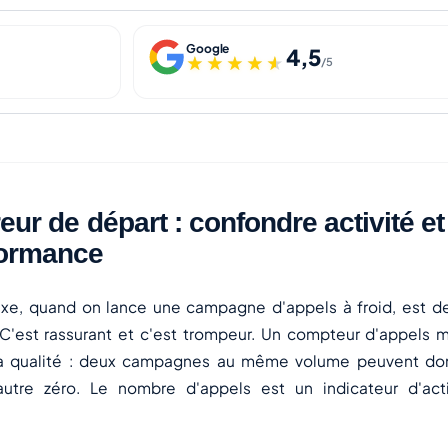
Google
4,5
★★★★★
★★★★★
/5
reur de départ : confondre activité et
formance
exe, quand on lance une campagne d'appels à froid, est d
C'est rassurant et c'est trompeur. Un compteur d'appels me
 sa qualité : deux campagnes au même volume peuvent don
'autre zéro. Le nombre d'appels est un indicateur d'
act