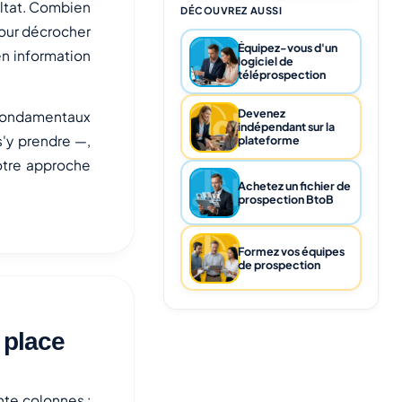
ultat. Combien
DÉCOUVREZ AUSSI
pour décrocher
Équipez-vous d'un
en information
logiciel de
téléprospection
Devenez
s fondamentaux
indépendant sur la
s'y prendre —,
plateforme
votre approche
Achetez un fichier de
prospection BtoB
Formez vos équipes
de prospection
 place
ente colonnes :