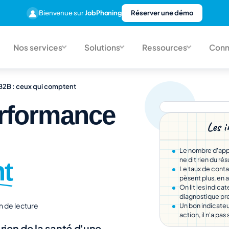
Bienvenue sur
JobPhoning
Réserver une démo
Nos services
Solutions
Ressources
Conn
 B2B : ceux qui comptent
erformance
Les i
:
Le nombre d'appe
ne dit rien du rés
nt
Le taux de contac
pèsent plus, en a
On lit les indicat
diagnostique pre
n de lecture
Un bon indicateu
action, il n'a pas
rien de la santé d'une