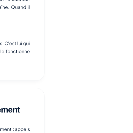
aîne. Quand il
 C'est lui qui
elle fonctionne
lément
ement : appels