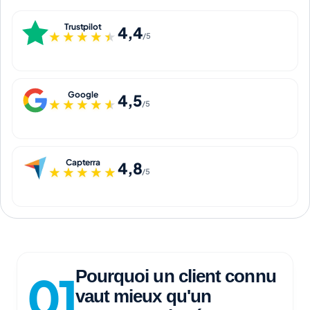
Trustpilot
4,4
★★★★★
★★★★★
/5
Google
4,5
★★★★★
★★★★★
/5
Capterra
4,8
★★★★★
★★★★★
/5
Pourquoi un client connu
vaut mieux qu'un