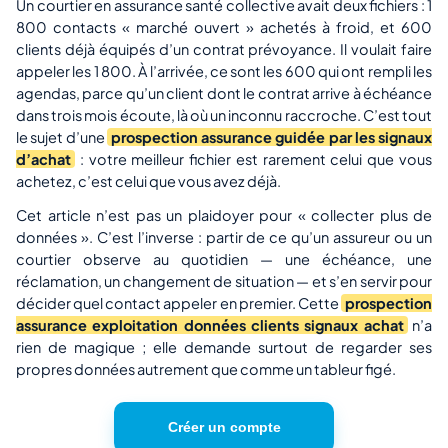
Un courtier en assurance santé collective avait deux fichiers : 1
800 contacts « marché ouvert » achetés à froid, et 600
clients déjà équipés d’un contrat prévoyance. Il voulait faire
appeler les 1 800. À l’arrivée, ce sont les 600 qui ont rempli les
agendas, parce qu’un client dont le contrat arrive à échéance
dans trois mois écoute, là où un inconnu raccroche. C’est tout
le sujet d’une
prospection assurance guidée par les signaux
d’achat
: votre meilleur fichier est rarement celui que vous
achetez, c’est celui que vous avez déjà.
Cet article n’est pas un plaidoyer pour « collecter plus de
données ». C’est l’inverse : partir de ce qu’un assureur ou un
courtier observe au quotidien — une échéance, une
réclamation, un changement de situation — et s’en servir pour
décider quel contact appeler en premier. Cette
prospection
assurance exploitation données clients signaux achat
n’a
rien de magique ; elle demande surtout de regarder ses
propres données autrement que comme un tableur figé.
Créer un compte