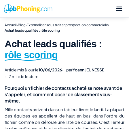
Accueil
›
Blog
›
Externaliser sous traiter prospection commerciale
›
Achat leads qualifiés : rôle scoring
Achat leads qualifiés :
rôle scoring
Article mis à jour le
10/06/2026
par
Yoann JEUNESSE
7 min de lecture
Pourquoi un fichier de contacts acheté se note avant de
s'appeler, et comment poser ce classement vous-
même.
Mille contacts arrivent dans un tableur, livrés le lundi. La plupart
des équipes les appellent de haut en bas, dans l’ordre du
fichier, comme on déroule une liste de courses. C’est l’erreur
la plus coûteuse et la plus discrète de l’achat de contacts :