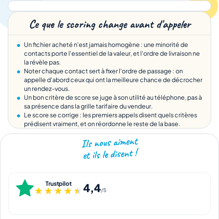
Ce que le scoring change avant d'appeler
Un fichier acheté n'est jamais homogène : une minorité de
contacts porte l'essentiel de la valeur, et l'ordre de livraison ne
la révèle pas.
Noter chaque contact sert à fixer l'ordre de passage : on
appelle d'abord ceux qui ont la meilleure chance de décrocher
un rendez-vous.
Un bon critère de score se juge à son utilité au téléphone, pas à
sa présence dans la grille tarifaire du vendeur.
Le score se corrige : les premiers appels disent quels critères
prédisent vraiment, et on réordonne le reste de la base.
Ils nous aiment
et ils le disent !
Trustpilot
4,4
★★★★★
★★★★★
/5