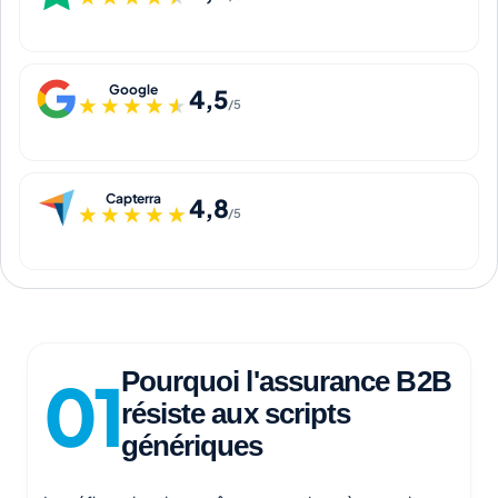
Google
4,5
★★★★★
★★★★★
/5
Capterra
4,8
★★★★★
★★★★★
/5
Pourquoi l'assurance B2B
résiste aux scripts
génériques