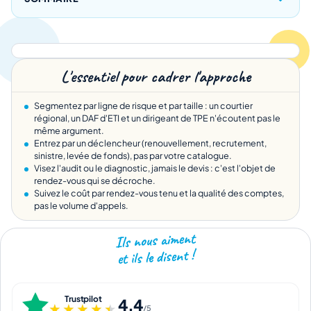
L'essentiel pour cadrer l'approche
Segmentez par ligne de risque et par taille : un courtier
régional, un DAF d'ETI et un dirigeant de TPE n'écoutent pas le
même argument.
Entrez par un déclencheur (renouvellement, recrutement,
sinistre, levée de fonds), pas par votre catalogue.
Visez l'audit ou le diagnostic, jamais le devis : c'est l'objet de
rendez-vous qui se décroche.
Suivez le coût par rendez-vous tenu et la qualité des comptes,
pas le volume d'appels.
Ils nous aiment
et ils le disent !
Trustpilot
4,4
★★★★★
★★★★★
/5