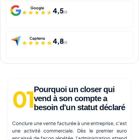
Google
4,5
★★★★★
★★★★★
/5
Capterra
4,8
★★★★★
★★★★★
/5
Pourquoi un closer qui
vend à son compte a
besoin d'un statut déclaré
Conclure une vente facturée à une entreprise, c'est
une activité commerciale. Dès le premier euro
encaissé de façon répétée, l'administration attend