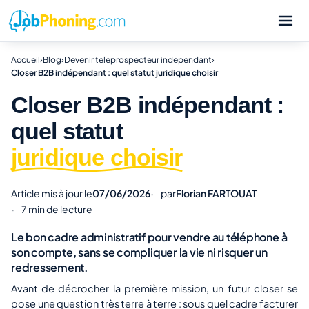
Accueil
›
Blog
›
Devenir teleprospecteur independant
›
Closer B2B indépendant : quel statut juridique choisir
Closer B2B indépendant :
quel statut
juridique choisir
Article mis à jour le
07/06/2026
par
Florian FARTOUAT
7 min de lecture
Le bon cadre administratif pour vendre au téléphone à
son compte, sans se compliquer la vie ni risquer un
redressement.
Avant de décrocher la première mission, un futur closer se
pose une question très terre à terre : sous quel cadre facturer