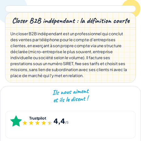
Closer B2B indépendant : la définition courte
Un closer B2B indépendant est un professionnel qui conclut
des ventes par téléphone pour le compte d'entreprises
clientes, en exerçant à son propre compte via une structure
déclarée (micro-entreprise le plus souvent, entreprise
individuelle ou société selon le volume). Il facture ses
prestations sous un numéro SIRET, fixe ses tarifs et choisit ses
missions, sans lien de subordination avec ses clients ni avec la
place de marché qui l'y met en relation.
Ils nous aiment
et ils le disent !
Trustpilot
4,4
★★★★★
★★★★★
/5