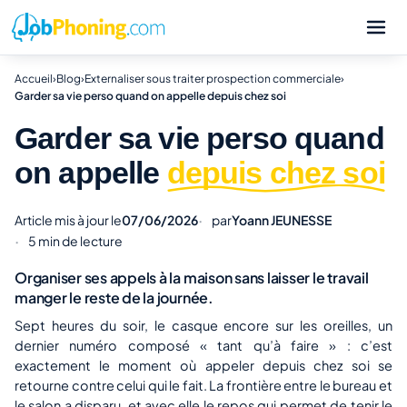
Accueil
›
Blog
›
Externaliser sous traiter prospection commerciale
›
Garder sa vie perso quand on appelle depuis chez soi
Garder sa vie perso quand
on appelle
depuis chez soi
Article mis à jour le
07/06/2026
par
Yoann JEUNESSE
5 min de lecture
Organiser ses appels à la maison sans laisser le travail
manger le reste de la journée.
Sept heures du soir, le casque encore sur les oreilles, un
dernier numéro composé « tant qu’à faire » : c’est
exactement le moment où appeler depuis chez soi se
retourne contre celui qui le fait. La frontière entre le bureau et
le salon a disparu, et avec elle le repos qui permet de tenir le