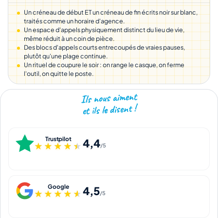
Un créneau de début ET un créneau de fin écrits noir sur blanc,
traités comme un horaire d'agence.
Un espace d'appels physiquement distinct du lieu de vie,
même réduit à un coin de pièce.
Des blocs d'appels courts entrecoupés de vraies pauses,
plutôt qu'une plage continue.
Un rituel de coupure le soir : on range le casque, on ferme
l'outil, on quitte le poste.
Ils nous aiment
et ils le disent !
Trustpilot
4,4
★★★★★
★★★★★
/5
Google
4,5
★★★★★
★★★★★
/5