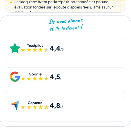
Les acquis se fixent par la répétition espacée et par une
évaluation fondée sur l'écoute d'appels réels, jamais sur un
QCM seul.
Ils nous aiment
et ils le disent !
Trustpilot
4,4
★★★★★
★★★★★
/5
Google
4,5
★★★★★
★★★★★
/5
Capterra
4,8
★★★★★
★★★★★
/5