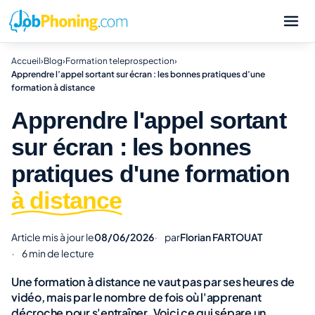
Accueil
›
Blog
›
Formation teleprospection
›
Apprendre l’appel sortant sur écran : les bonnes pratiques d’une
formation à distance
Apprendre l'appel sortant
sur écran : les bonnes
pratiques d'une formation
à distance
Article mis à jour le
08/06/2026
par
Florian FARTOUAT
6 min de lecture
Une formation à distance ne vaut pas par ses heures de
vidéo, mais par le nombre de fois où l'apprenant
décroche pour s'entraîner. Voici ce qui sépare un