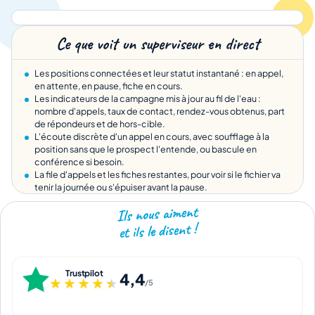
Ce que voit un superviseur en direct
Les positions connectées et leur statut instantané : en appel,
en attente, en pause, fiche en cours.
Les indicateurs de la campagne mis à jour au fil de l'eau :
nombre d'appels, taux de contact, rendez-vous obtenus, part
de répondeurs et de hors-cible.
L'écoute discrète d'un appel en cours, avec soufflage à la
position sans que le prospect l'entende, ou bascule en
conférence si besoin.
La file d'appels et les fiches restantes, pour voir si le fichier va
tenir la journée ou s'épuiser avant la pause.
Ils nous aiment
et ils le disent !
Trustpilot
4,4
★★★★★
★★★★★
/5