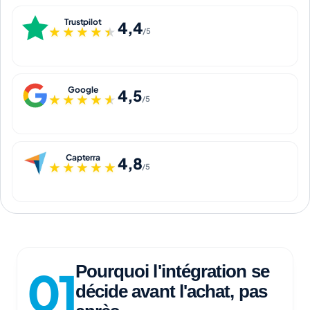
Trustpilot
4,4
★★★★★
★★★★★
/5
Google
4,5
★★★★★
★★★★★
/5
Capterra
4,8
★★★★★
★★★★★
/5
Pourquoi l'intégration se
décide avant l'achat, pas