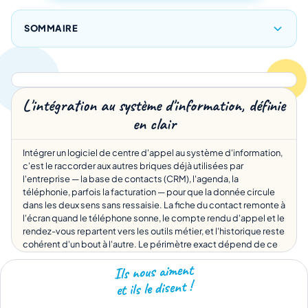
SOMMAIRE
L'intégration au système d'information, définie
en clair
Intégrer un logiciel de centre d'appel au système d'information,
c'est le raccorder aux autres briques déjà utilisées par
l'entreprise — la base de contacts (CRM), l'agenda, la
téléphonie, parfois la facturation — pour que la donnée circule
dans les deux sens sans ressaisie. La fiche du contact remonte à
l'écran quand le téléphone sonne, le compte rendu d'appel et le
rendez-vous repartent vers les outils métier, et l'historique reste
cohérent d'un bout à l'autre. Le périmètre exact dépend de ce
qu'on connecte ; le principe, lui, est constant : une seule source
Ils nous aiment
de vérité par donnée, pas trois copies divergentes.
et ils le disent !