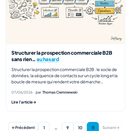
Structurer la prospection commerciale B2B
sans rien…
au hasard
Structurer la prospection commerciale B2B : le socle de
données, la séquence de contacts sur un cycle long et la
boucle de mesure qui rendent votre démarche
répétable.
07/06/2026
par
Thomas Ciemniewski
Lire l'article
→
1
…
9
10
11
←
Précédent
Suivant
→