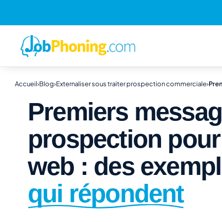
Accueil
›
Blog
›
Externaliser sous traiter prospection commerciale
›
Pre
Premiers messag
prospection pou
web : des exemp
qui répondent