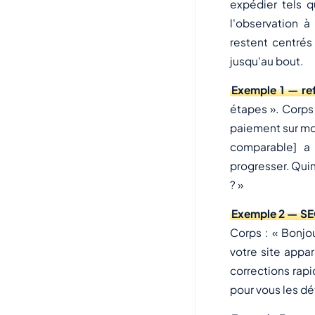
expédier tels 
l'observation à
restent centrés 
jusqu'au bout.
Exemple 1 — re
étapes ». Corps
paiement sur mob
comparable] a
progresser. Quin
? »
Exemple 2 — SE
Corps : « Bonjo
votre site appa
corrections rap
pour vous les dét