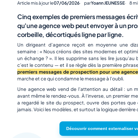
Article mis à jour le
07/06/2026
par
Yoann JEUNESSE
8 mi
Cinq exemples de premiers messages écrit
qu'une agence web peut envoyer à un prospe
corbeille, décortiqués ligne par ligne.
Un dirigeant d’agence reçoit en moyenne une dizai
semaine : « Nous créons des sites modernes et optimi
un échange ? ». Il les supprime sans les lire jusqu’au
c’est le contenu — et il se règle dès la première phrase
premiers messages de prospection pour une agenc
marche et ce qui condamne le message à l’oubli.
Une agence web vend de l’attention au détail : un 
avant même le rendez-vous. À l’inverse, un premier me
a regardé le site du prospect, ouvre des portes que 
jamais. Voici les modèles, et surtout la logique derrière
Découvrir comment externaliser v