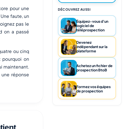
ncore pour une
DÉCOUVREZ AUSSI
 Une faute, un
Équipez-vous d'un
soignez pas le
logiciel de
téléprospection
nd on a passé
Devenez
indépendant sur la
quatre ou cinq
plateforme
: pourquoi on
Achetez un fichier de
lui maintenant.
prospection BtoB
 une réponse
Formez vos équipes
de prospection
tient