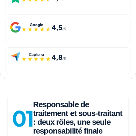
Google
4,5
★★★★★
★★★★★
/5
Capterra
4,8
★★★★★
★★★★★
/5
Responsable de
traitement et sous-traitant
: deux rôles, une seule
responsabilité finale