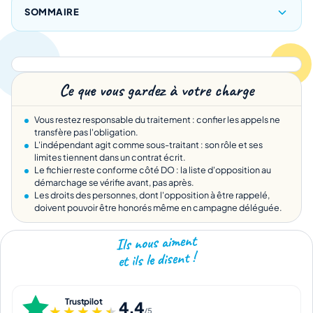
SOMMAIRE
Ce que vous gardez à votre charge
Vous restez responsable du traitement : confier les appels ne
transfère pas l'obligation.
L'indépendant agit comme sous-traitant : son rôle et ses
limites tiennent dans un contrat écrit.
Le fichier reste conforme côté DO : la liste d'opposition au
démarchage se vérifie avant, pas après.
Les droits des personnes, dont l'opposition à être rappelé,
doivent pouvoir être honorés même en campagne déléguée.
Ils nous aiment
et ils le disent !
Trustpilot
4,4
★★★★★
★★★★★
/5