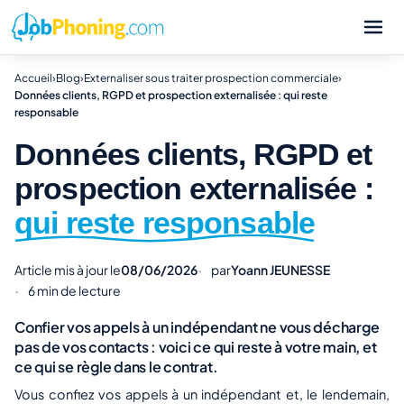
Accueil
›
Blog
›
Externaliser sous traiter prospection commerciale
›
Données clients, RGPD et prospection externalisée : qui reste
responsable
Données clients, RGPD et
prospection externalisée :
qui reste responsable
Article mis à jour le
08/06/2026
par
Yoann JEUNESSE
6 min de lecture
Confier vos appels à un indépendant ne vous décharge
pas de vos contacts : voici ce qui reste à votre main, et
ce qui se règle dans le contrat.
Vous confiez vos appels à un indépendant et, le lendemain,