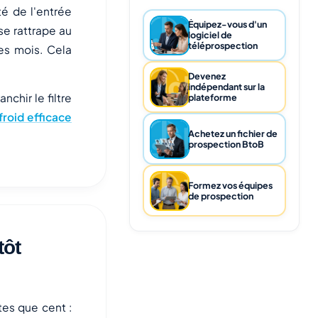
té de l'entrée
Équipez-vous d'un
se rattrape au
logiciel de
téléprospection
des mois. Cela
Devenez
indépendant sur la
nchir le filtre
plateforme
froid efficace
Achetez un fichier de
prospection BtoB
Formez vos équipes
de prospection
tôt
es que cent :