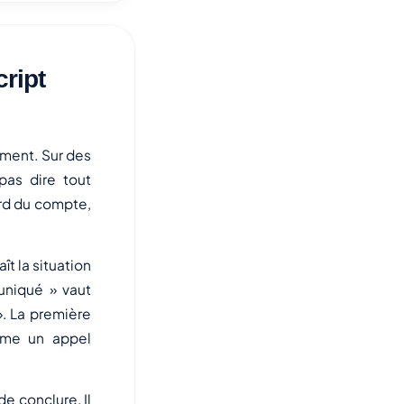
ript
ment. Sur des
pas dire tout
ord du compte,
t la situation
uniqué » vaut
». La première
mme un appel
e conclure. Il