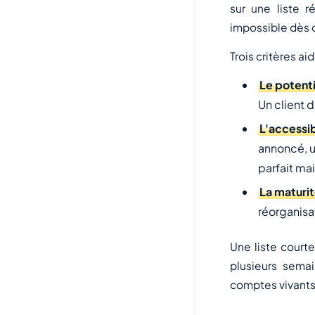
sur une liste 
impossible dès q
Trois critères ai
Le potenti
Un client d
L'accessib
annoncé, u
parfait ma
La maturi
réorganisat
Une liste courte
plusieurs semai
comptes vivants 