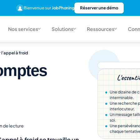
Bienvenue sur
JobPhoning
Réserver une démo
Nos services
Solutions
Ressources
Conn
’appel à froid
omptes
L'essenti
Une dizaine de co
interminable.
Une recherche pa
interlocuteur.
Un message taill
soi.
n de lecture
Une persévérance
chaque tentativ
appel à froid se travaille un