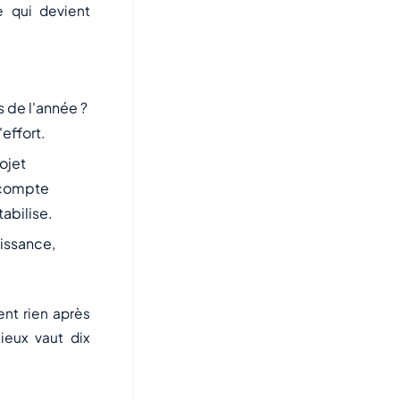
e qui devient
es de l'année ?
effort.
rojet
 compte
abilise.
oissance,
ent rien après
ieux vaut dix