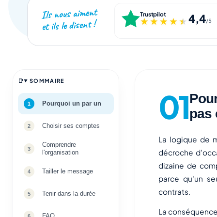
Ils nous aiment
Trustpilot
4,4
★★★★★
★★★★★
et ils le disent !
/5
SOMMAIRE
Pour
Pourquoi un par un
pas 
Choisir ses comptes
La logique de 
Comprendre
décroche d'occa
l'organisation
dizaine de comp
Tailler le message
parce qu'un se
contrats.
Tenir dans la durée
La conséquence e
FAQ