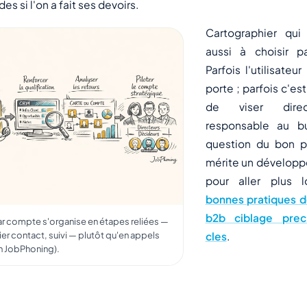
s si l'on a fait ses devoirs.
Cartographier qui
aussi à choisir p
Parfois l'utilisateur
porte ; parfois c'es
de viser dire
responsable au b
question du bon p
mérite un développe
pour aller plus 
bonnes pratiques de
b2b ciblage prec
r compte s'organise en étapes reliées —
er contact, suivi — plutôt qu'en appels
cles
.
ion JobPhoning).