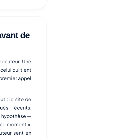
avant de
rlocuteur. Une
celui qui tient
e premier appel
 : le site de
ués récents,
ne hypothèse —
n ce moment ».
uteur sent en