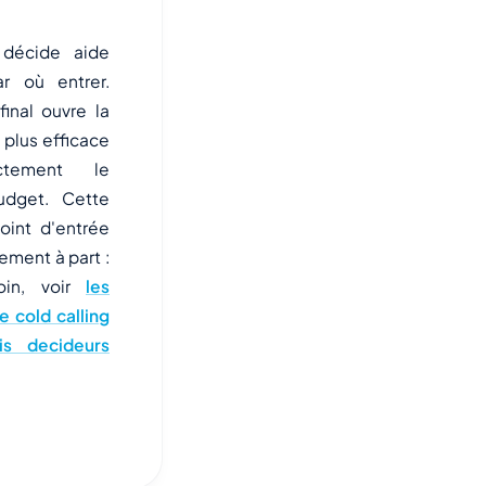
 décide aide
ar où entrer.
 final ouvre la
t plus efficace
ctement le
udget. Cette
oint d'entrée
ment à part :
loin, voir
les
 cold calling
is decideurs