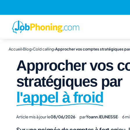
Accueil
›
Blog
›
Cold calling
›
Approcher vos comptes stratégiques par l
Approcher vos c
stratégiques par
l'appel à froid
Article mis à jour le
08/06/2026
par
Yoann JEUNESSE
6 mi
Sur une poignée de comptes à fort enjeu, l'