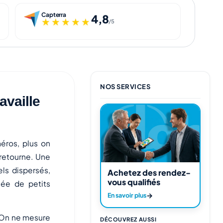
Capterra
4,8
★★★★★
★★★★★
/5
NOS SERVICES
availle
éros, plus on
retourne. Une
ls dispersés,
Achetez des rendez-
vous qualifiés
née de petits
→
En savoir plus
 On ne mesure
DÉCOUVREZ AUSSI