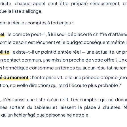
réduite, chaque appel peut être préparé sérieusement, c
ue la liste s'allonge.
dent à trier les comptes à fort enjeu :
el
: le compte peut-il, à lui seul, déplacer le chiffre d'affair
ont le besoin est récurrent et le budget conséquent mérite l'
ilité
: existe-t-il un point d'entrée réel — une actualité, un p
n contact commun, une mission proche de votre offre ? Un
is hermétique consomme un temps qu'aucun résultat ne rent
té du moment
: l'entreprise vit-elle une période propice (cr
ion, nouvelle direction) qui rend l'écoute plus probable ?
, c'est aussi une liste qu'on relit. Les comptes qui ne donn
nes sortent du tableau et laissent la place à d'autres. M
qu'un fichier figé que personne ne nettoie.