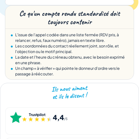
Ce qu'un compte rendu standardisé doit
toujours contenir
L'issue de l'appel codée dans une liste fermée (RDV pris, à
relancer, refus, faux numéro), jamais en texte libre.
Les coordonnées du contact réellement joint, son rôle, et
l'objection ou le motif principal.
La date et l'heure du créneau obtenu, avec le besoin exprimé
en une phrase.
Un champ « à vérifier » qui pointe le donneur d'ordre vers le
passage à réécouter.
Ils nous aiment
et ils le disent !
Trustpilot
4,4
★★★★★
★★★★★
/5