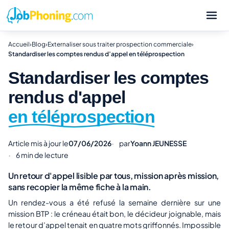
Accueil
›
Blog
›
Externaliser sous traiter prospection commerciale
›
Standardiser les comptes rendus d’appel en téléprospection
Standardiser les comptes
rendus d'appel
en téléprospection
Article mis à jour le
07/06/2026
par
Yoann JEUNESSE
6 min de lecture
Un retour d'appel lisible par tous, mission après mission,
sans recopier la même fiche à la main.
Un rendez-vous a été refusé la semaine dernière sur une
mission BTP : le créneau était bon, le décideur joignable, mais
le retour d’appel tenait en quatre mots griffonnés. Impossible