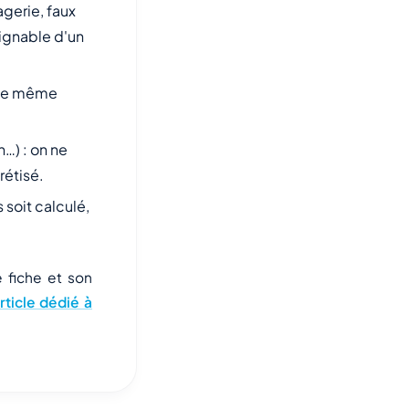
gerie, faux
oignable d'un
 le même
n…) : on ne
rétisé.
 soit calculé,
 fiche et son
rticle dédié à