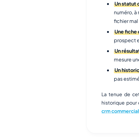
Un statut 
numéro, à r
fichier mal 
Une fiche 
prospect e
Un résulta
mesure une
Un histori
pas estimé
La tenue de cet
historique pour
crm commercial 