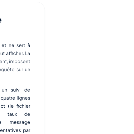
e
 et ne sert à
ut afficher. La
ugent, imposent
nquête sur un
 un suivi de
quatre lignes
t (le fichier
le taux de
(le message
 tentatives par