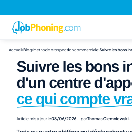
Accueil
›
Blog
›
Methode prospection commerciale
›
Suivre les bons i
Suivre les bons i
d'un centre d'app
ce qui compte vr
Article mis à jour le
08/06/2026
par
Thomas Ciemniewski
Trois ou quatre chiffres qui déclenchent u