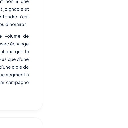
 et non à une
st joignable et
ffondre n'est
u d'horaires.
Le volume de
 avec échange
nfirme que la
plus que d'une
d'une cible de
aque segment à
 par campagne