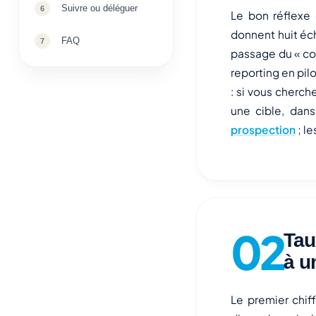
Suivre ou déléguer
Le bon réflexe 
donnent huit éch
FAQ
passage du « com
reporting en pilo
: si vous cherc
une cible, dan
prospection
; le
Tau
à u
Le premier chif