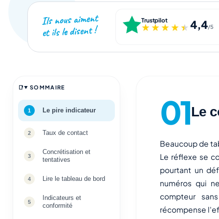
Ils nous aiment
Trustpilot
4,4
★★★★★
★★★★★
et ils le disent !
/5
SOMMAIRE
Le c
Le pire indicateur
Taux de contact
Beaucoup de tabl
Concrétisation et
Le réflexe se co
tentatives
pourtant un déf
Lire le tableau de bord
numéros qui ne
compteur sans
Indicateurs et
conformité
récompense l'eff