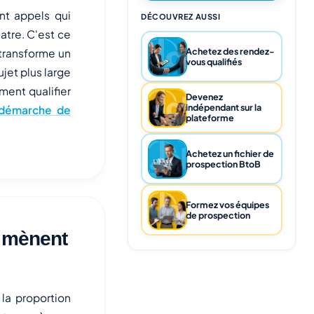
nt appels qui
DÉCOUVREZ AUSSI
atre. C'est ce
Achetez des rendez-
 transforme un
vous qualifiés
ujet plus large
ment qualifier
Devenez
indépendant sur la
e démarche de
plateforme
Achetez un fichier de
prospection BtoB
Formez vos équipes
de prospection
i mènent
 la proportion