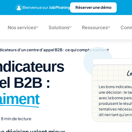
Bienvenue sur
JobPhoning
Réserver une démo
Nos services
Solutions
Ressources
Conn
ndicateurs d’un centre d’appel B2B : ce qui compte vraiment
ndicateurs
Le
el B2B :
Les bons indicateur
une décision : le 
aiment
avec la bonne pers
produisent le résu
tentatives nécessai
dit rien tant qu'on 
8 min de lecture
ne décision valent mieux