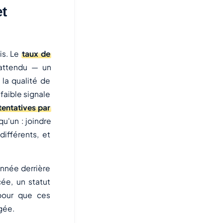
et
is. Le
taux de
 attendu — un
 la qualité de
 faible signale
tentatives par
u'un : joindre
ifférents, et
onnée derrière
ée, un statut
 pour que ces
igée.