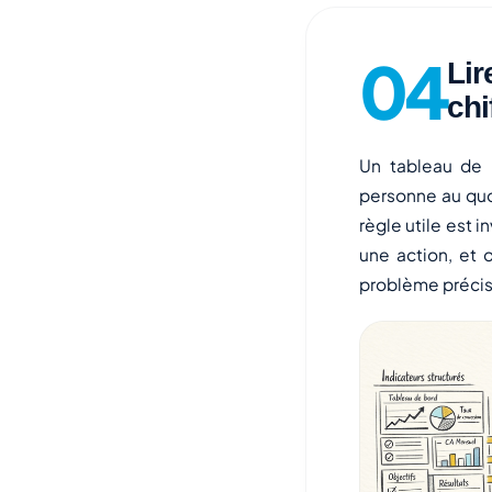
Lir
chi
Un tableau de 
personne au quot
règle utile est i
une action, et 
problème précis