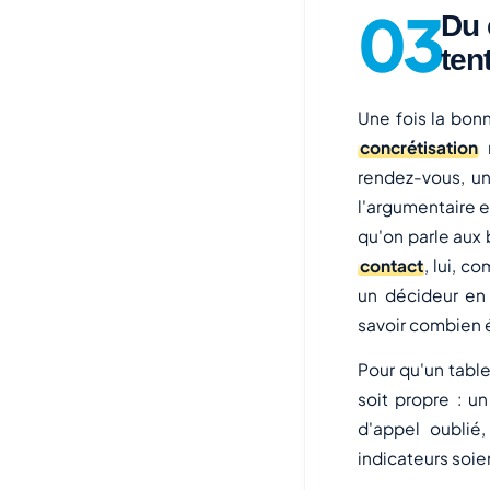
Du 
ten
Une fois la bonn
concrétisation
m
rendez-vous, une
l'argumentaire e
qu'on parle au
contact
, lui, c
un décideur en
savoir combien 
Pour qu'un table
soit propre : u
d'appel oublié
indicateurs soie