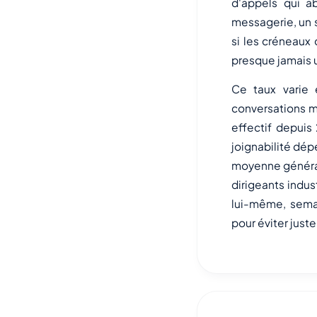
d'appels qui a
messagerie, un s
si les créneaux
presque jamais 
Ce taux varie 
conversations m
effectif depuis
joignabilité dép
moyenne générale
dirigeants indu
lui-même, sema
pour éviter jus