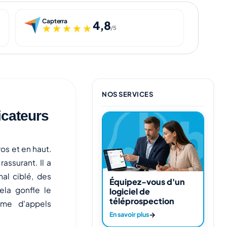
Capterra
4,8
★★★★★
★★★★★
/5
NOS SERVICES
icateurs
os et en haut.
rassurant. Il a
al ciblé, des
Équipez-vous d'un
ela gonfle le
logiciel de
téléprospection
ume d'appels
→
En savoir plus