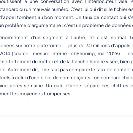
boutissent à une conversation avec l'interlocuteur visé,
tandard ou un mauvais numéro. C'est lui qui dit si le fichier e
 d'appel tombent au bon moment. Un taux de contact qui s'e
un problème d'argumentaire : c'est un problème de données o
énormément d'un segment à l'autre, et c'est normal. 
enées sur notre plateforme — plus de 30 millions d'appels
 2014 (source : mesure interne JobPhoning, mai 2026) — co
end fortement du métier et de la tranche horaire visée, bien 
. Autrement dit, il ne faut pas comparer le taux de contact 
striels à celui d'une cible de commerçants : on compare ch
ine après semaine. Un outil d'appel sépare ces chiffres
tement les moyennes trompeuses.