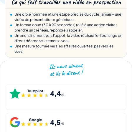
Ce qui fait travailler une vidéo en prospection
Une cible nommée et une étape précise du cycle, jamais « une
vidéo de présentation » générique.
Un format court (30 à 90 secondes) relié à une action claire :
prendre un créneau, répondre, rappeler.
Un enchaînement vers l'appel : la vidéo réchauffe, l'échange en
direct décroche le rendez-vous.
Une mesure tournée vers les affaires ouvertes, pas vers les
vues.
Ils nous aiment
et ils le disent !
Trustpilot
4,4
★★★★★
★★★★★
/5
Google
4,5
★★★★★
★★★★★
/5