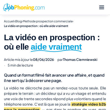
Accueil
›
Blog
›
Methode prospection commerciale
›
La vidéo en prospection : où elle aide vraiment
La vidéo en prospection :
où elle
aide vraiment
Article mis à jour le
08/06/2026
par
Thomas Ciemniewski
5 min de lecture
Quand un format filmé fait avancer une affaire, et quand
il ne sert qu'à décorer une page.
La vidéo ne décroche pas un rendez-vous toute seule. Elle
prépare le terrain : un décideur qui a vu un visage et entendu
une voix de trente secondes répond plus volontiers quand le
téléphone sonne. C’est là que se joue la
stratégie video b2b
pour la prospection
— pas dans le nombre de vues, mais