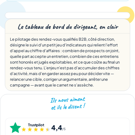
Le tableau de bord du dirigeant, en clair
Le pilotage des rendez-vous qualifiés B2B, côté direction,
désigne le suivi d'un petit jeu d'indicateurs qui relient l'effort
d'appel au chiffre d'affaires : combien de prospects on joint,
quelle part accepte un entretien, combien de ces entretiens
sont honorés et jugés exploitables, et ce que coûte au final un
rendez-vous tenu. L'enjeu n'est pas d'accumuler des chiffres
d'activité, mais d'en garder assez peu pour décider vite —
relancer une cible, corriger un argumentaire, arrêter une
campagne — avant que le carnet ne s'assèche.
Ils nous aiment
et ils le disent !
Trustpilot
4,4
★★★★★
★★★★★
/5