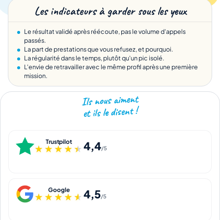
Les indicateurs à garder sous les yeux
Le résultat validé après réécoute, pas le volume d'appels
passés.
La part de prestations que vous refusez, et pourquoi.
La régularité dans le temps, plutôt qu'un pic isolé.
L'envie de retravailler avec le même profil après une première
mission.
Ils nous aiment
et ils le disent !
Trustpilot
4,4
★★★★★
★★★★★
/5
Google
4,5
★★★★★
★★★★★
/5