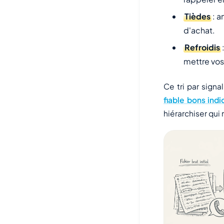
Tièdes
: a
d'achat.
Refroidis
mettre vos
Ce tri par signal
fiable bons indi
hiérarchiser qui