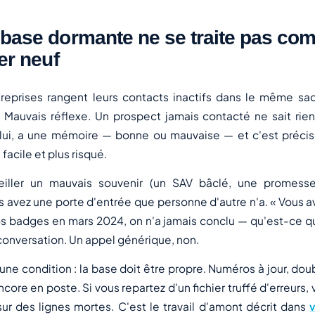
base dormante ne se traite pas co
ier neuf
eprises rangent leurs contacts inactifs dans le même sac 
e. Mauvais réflexe. Un prospect jamais contacté ne sait rie
 lui, a une mémoire — bonne ou mauvaise — et c'est préci
 facile
et
plus risqué.
veiller un mauvais souvenir (un SAV bâclé, une promess
us avez une porte d'entrée que personne d'autre n'a. « Vous
os badges en mars 2024, on n'a jamais conclu — qu'est-ce qu
conversation. Un appel générique, non.
 une condition : la base doit être propre. Numéros à jour, dou
ncore en poste. Si vous repartez d'un fichier truffé d'erreurs,
ur des lignes mortes. C'est le travail d'amont décrit dans