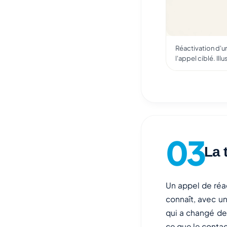
Réactivation d'un
l'appel ciblé. Il
La 
Un appel de réac
connaît, avec un
qui a changé dep
ce que le contac