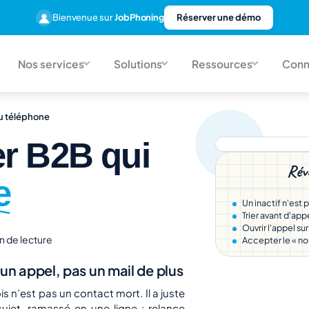
Bienvenue sur
JobPhoning
Réserver une démo
Nos services
Solutions
Ressources
Conn
au téléphone
er B2B qui
Réve
e
Un inactif n'est 
Trier avant d'app
Ouvrir l'appel su
n de lecture
Accepter le « non
n appel, pas un mail de plus
s n’est pas un contact mort. Il a juste
sujet, ramassé en une ligne : relance