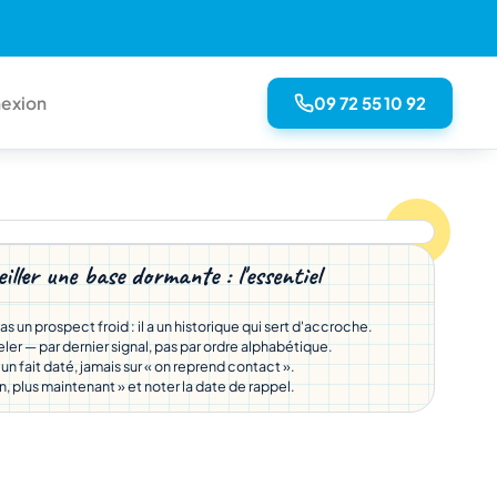
09 72 55 10 92
exion
iller une base dormante : l'essentiel
pas un prospect froid : il a un historique qui sert d'accroche.
eler — par dernier signal, pas par ordre alphabétique.
r un fait daté, jamais sur « on reprend contact ».
, plus maintenant » et noter la date de rappel.