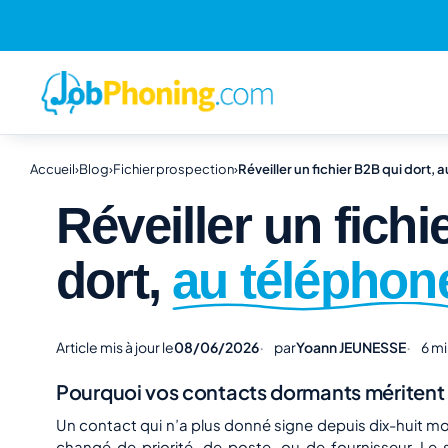
Accueil
›
Blog
›
Fichier prospection
›
Réveiller un fichier B2B qui dort, 
Réveiller un fichi
dort,
au téléphon
Article mis à jour le
08/06/2026
par
Yoann JEUNESSE
6 mi
Pourquoi vos contacts dormants méritent u
Un contact qui n’a plus donné signe depuis dix-huit moi
changé de priorité, de poste, ou de fournisseur. Le 