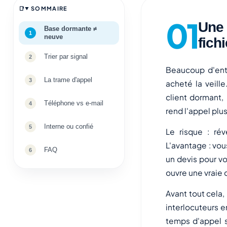
SOMMAIRE
Une 
Base dormante ≠
neuve
fich
Trier par signal
Beaucoup d'entr
La trame d'appel
acheté la veill
client dormant,
Téléphone vs e-mail
rend l'appel plus
Interne ou confié
Le risque : ré
L'avantage : vo
FAQ
un devis pour v
ouvre une vraie 
Avant tout cela,
interlocuteurs e
temps d'appel s