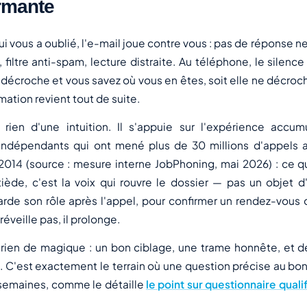
rmante
ui vous a oublié, l'e-mail joue contre vous : pas de réponse ne
 filtre anti-spam, lecture distraite. Au téléphone, le silence
 décroche et vous savez où vous en êtes, soit elle ne décroc
mation revient tout de suite.
 rien d'une intuition. Il s'appuie sur l'expérience accu
 indépendants qui ont mené plus de 30 millions d'appels
2014 (source : mesure interne JobPhoning, mai 2026) : ce qu
iède, c'est la voix qui rouvre le dossier — pas un objet d
garde son rôle après l'appel, pour confirmer un rendez-vous
réveille pas, il prolonge.
rien de magique : un bon ciblage, une trame honnête, et de
. C'est exactement le terrain où une question précise au bon
 semaines, comme le détaille
le point sur questionnaire qualif