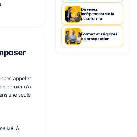
t.
Devenez
indépendant sur la
plateforme
Formez vos équipes
de prospection
omposer
s sans appeler
s dernier n'a
dans une seule
nalisé. À