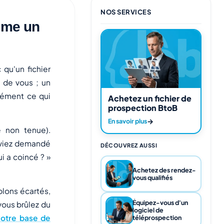
NOS SERVICES
mme un
qu'un fichier
n de vous ; un
sément ce qui
Achetez un fichier de
prospection BtoB
→
En savoir plus
e non tenue).
 aviez demandé
DÉCOUVREZ AUSSI
i a coincé ? »
Achetez des rendez-
vous qualifiés
blons écartés,
Équipez-vous d'un
 vous brûlez du
logiciel de
votre base de
téléprospection