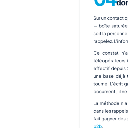
do
Sur un contact q
— boîte saturée,
soit la personne
rappelez. L'infor
Ce constat n'a
téléopérateurs
effectif depuis 
une base déjà t
tourné. L'écrit 
document ; il ne 
La méthode n'a 
dans les rappels
fait gagner des
b2b
.