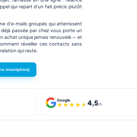
ppel qui repart d’un fait précis plutôt
e d’e-mails groupés qui atterrissent
se déjà passée par chez vous porte un
un achat unique jamais renouvelé — et
i comment réveiller ces contacts sans
relation qui reste.
ns inscription)
Google
4,5
★★★★★
★★★★★
/5