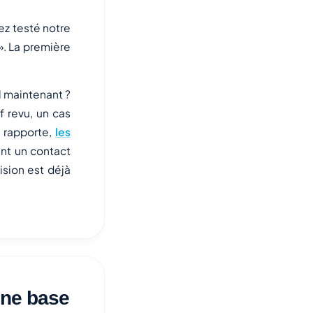
iez testé notre
 ». La première
l maintenant ?
f revu, un cas
e rapporte,
les
t un contact
ision est déjà
une base