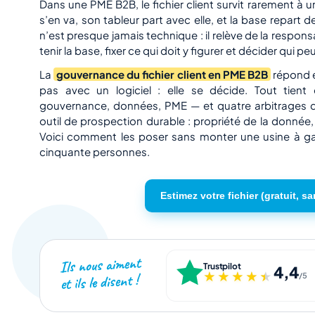
Dans une PME B2B, le fichier client survit rarement à
s’en va, son tableur part avec elle, et la base repart 
n’est presque jamais technique : il relève de la respon
tenir la base, fixer ce qui doit y figurer et décider qui pe
La
gouvernance du fichier client en PME B2B
répond e
pas avec un logiciel : elle se décide. Tout tient
gouvernance, données, PME — et quatre arbitrages qu
outil de prospection durable : propriété de la donnée,
Voici comment les poser sans monter une usine à gaz
cinquante personnes.
Estimez votre fichier (gratuit, sa
Ils nous aiment
Trustpilot
4,4
★★★★★
★★★★★
et ils le disent !
/5