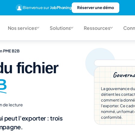
Bienvenue sur
JobPhoning
Réserver une démo
Nos services
Solutions
Ressources
Conn
 en PME B2B
u fichier
Gouvernan
B
La gouvernance du f
détient les contact
comment la donnée e
n de lecture
l'exporter. Ce cadr
nommé, un format 
i peut l'exporter : trois
conformité.
ampagne.