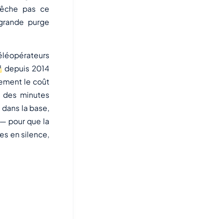
pêche pas ce
 grande purge
éléopérateurs
f
depuis 2014
ement le coût
t des minutes
 dans la base,
 — pour que la
es en silence,