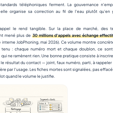
standards téléphoniques ferment. La gouvernance n'em
: elle organise sa correction au fil de l'eau plutôt qu'en
'appel le rend tangible. Sur la place de marché, des t
nt mené plus de
30 millions d'appels avec échange effecti
e interne JobPhoning, mai 2026). Ce volume montre concrèt
al tenu : chaque numéro mort et chaque doublon, ce son
qui ne ramènent rien. Une bonne pratique consiste à inscrire
le résultat du contact — joint, faux numéro, parti, à rappeler
ère par l'usage. Les fiches mortes sont signalées, pas effacé
lot quand le volume le justifie.