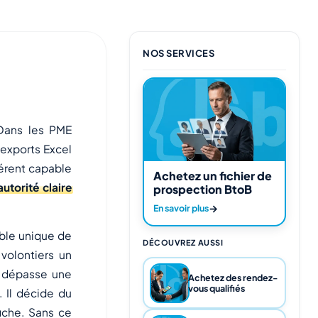
NOS SERVICES
Dans les PME
exports Excel
férent capable
Achetez un fichier de
autorité claire
prospection BtoB
→
En savoir plus
ble unique de
DÉCOUVREZ AUSSI
volontiers un
f dépasse une
Achetez des rendez-
vous qualifiés
. Il décide du
fiche. Sans ce