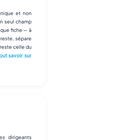
unique et non
 un seul champ
aque fiche — à
 reste, sépare
reste celle du
out savoir sur
s dirigeants