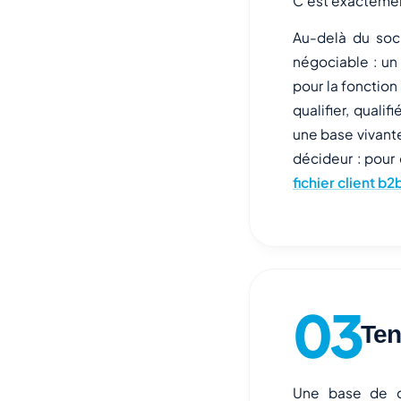
C'est exactement 
Au-delà du soc
négociable : un
pour la fonction
qualifier, quali
une base vivante
décideur : pour 
fichier client 
Ten
Une base de co