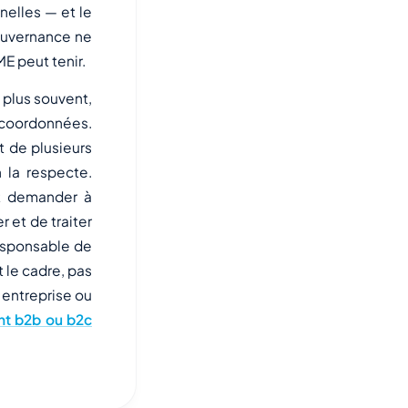
nelles — et le
ouvernance ne
ME peut tenir.
e plus souvent,
s coordonnées.
t de plusieurs
 la respecte.
ut demander à
r et de traiter
esponsable de
t le cadre, pas
 entreprise ou
ient b2b ou b2c