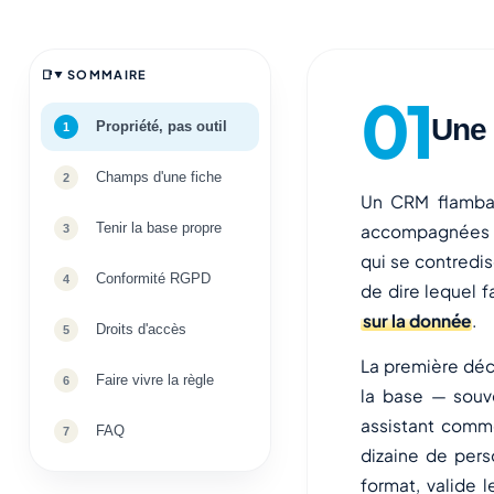
SOMMAIRE
Une 
Propriété, pas outil
Champs d'une fiche
Un CRM flamban
Tenir la base propre
accompagnées au
qui se contredi
Conformité RGPD
de dire lequel f
sur la donnée
.
Droits d'accès
La première dé
Faire vivre la règle
la base — souve
assistant comme
FAQ
dizaine de pers
format, valide l