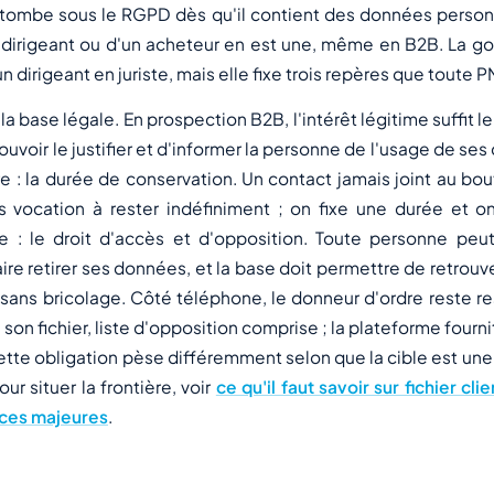
nt tombe sous le RGPD dès qu'il contient des données person
 dirigeant ou d'un acheteur en est une, même en B2B. La g
 dirigeant en juriste, mais elle fixe trois repères que toute P
la base légale. En prospection B2B, l'intérêt légitime suffit l
ouvoir le justifier et d'informer la personne de l'usage de se
 : la durée de conservation. Un contact jamais joint au bou
s vocation à rester indéfiniment ; on fixe une durée et on
re : le droit d'accès et d'opposition. Toute personne pe
aire retirer ses données, et la base doit permettre de retrouve
ans bricolage. Côté téléphone, le donneur d'ordre reste r
son fichier, liste d'opposition comprise ; la plateforme fourni
ette obligation pèse différemment selon que la cible est une
pour situer la frontière, voir
ce qu'il faut savoir sur fichier cl
nces majeures
.