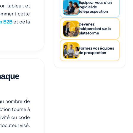
Équipez-vous d'un
n tableur, et
logiciel de
téléprospection
comment cette
on B2B
et de la
Devenez
indépendant sur la
plateforme
Formez vos équipes
de prospection
haque
 au nombre de
ction tourne à
tivité ou code
locuteur visé.