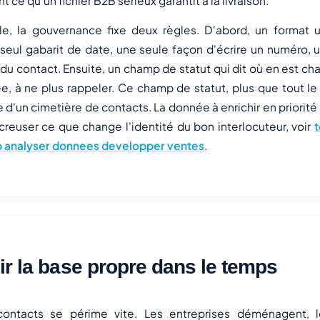
ce qu'un fichier B2B sérieux garantit à la livraison.
le, la gouvernance fixe deux règles. D'abord, un format 
 seul gabarit de date, une seule façon d'écrire un numéro,
 du contact. Ensuite, un champ de statut qui dit où en est ch
fiée, à ne plus rappeler. Ce champ de statut, plus que tout le
 d'un cimetière de contacts. La donnée à enrichir en priorité 
creuser ce que change l'identité du bon interlocuteur, voir
t
b2b analyser donnees developper ventes
.
ir la base propre dans le temps
ntacts se périme vite. Les entreprises déménagent, le