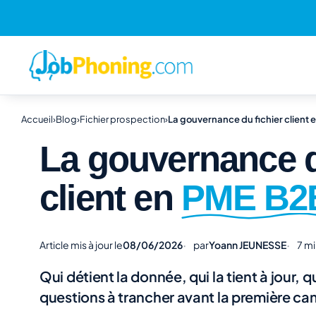
Accueil
›
Blog
›
Fichier prospection
›
La gouvernance du fichier client
La gouvernance d
client en
PME B2
Article mis à jour le
08/06/2026
par
Yoann JEUNESSE
7 mi
Qui détient la donnée, qui la tient à jour, qu
questions à trancher avant la première c