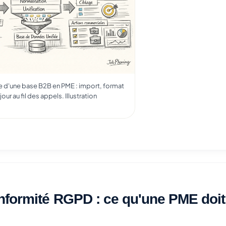
e d'une base B2B en PME : import, format
ur au fil des appels. Illustration
formité RGPD : ce qu'une PME doit