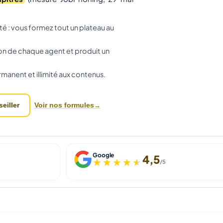
té : vous formez tout un plateau au
n de chaque agent et produit un
manent et illimité aux contenus.
Voir nos formules
eiller
Google
4,5
★★★★★
★★★★★
/5