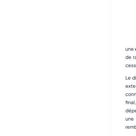
Il
mo
une 
de r
cess
Le d
exte
conn
fina
dépe
une 
remb