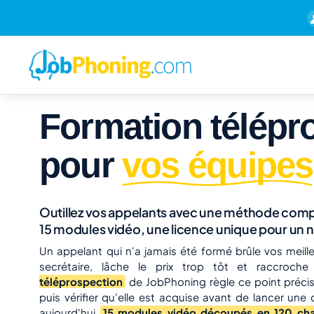
Formation télépr
pour
vos équipes
Outillez vos appelants avec une méthode compl
15 modules vidéo, une licence unique pour un n
Un appelant qui n'a jamais été formé brûle vos meilleu
secrétaire, lâche le prix trop tôt et raccroc
téléprospection
de JobPhoning règle ce point préci
puis vérifier qu'elle est acquise avant de lancer u
aujourd'hui
15 modules vidéo découpés en 120 cha