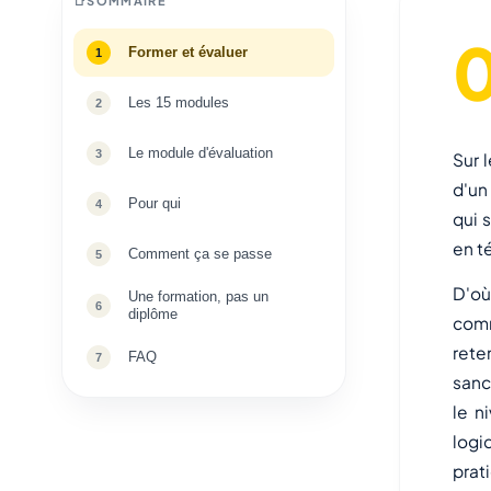
SOMMAIRE
Former et évaluer
Les 15 modules
Le module d'évaluation
Sur 
d'un
Pour qui
qui 
en t
Comment ça se passe
D'où
Une formation, pas un
diplôme
comm
rete
FAQ
sanc
le n
logi
prat