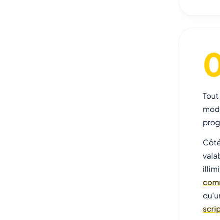
Tout
modu
prog
Côté
vala
illi
com
qu'u
scri