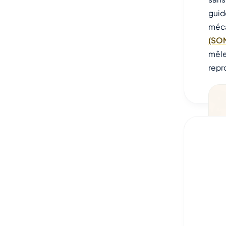
guid
méca
(SO
mêle
repr