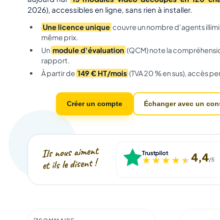
2026), accessibles en ligne, sans rien à installer.
Une licence unique
couvre un nombre d'agents illimi
même prix.
Un
module d'évaluation
(QCM) note la compréhensio
rapport.
À partir de
149 € HT/mois
(TVA 20 % en sus), accès per
Créer un compte
Échanger avec un cons
Ils nous aiment
Trustpilot
4,4
★★★★★
★★★★★
et ils le disent !
/5