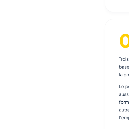
Troi
base
la p
Le p
auss
form
autr
l'em