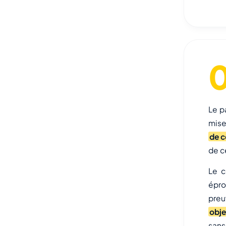
Le p
mise
de c
de c
Le c
épro
preu
obje
sans