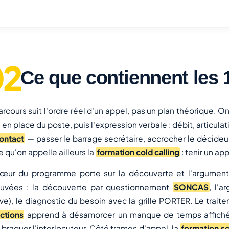
Ce que contiennent les
arcours suit l'ordre réel d'un appel, pas un plan théorique. 
 en place du poste, puis l'expression verbale : débit, articulat
ontact
— passer le barrage secrétaire, accrocher le décideur
e qu'on appelle ailleurs la
formation cold calling
: tenir un ap
œur du programme porte sur la découverte et l'argument
uvées : la découverte par questionnement
SONCAS
, l'
ve), le diagnostic du besoin avec la grille PORTER. Le traite
ctions
apprend à désamorcer un manque de temps affich
 braquer l'interlocuteur. Côté trames d'appel, la
formation sc