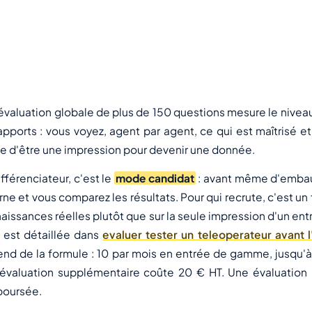
lustration : les étapes d'un appel structuré, suivant l'ordre des 15
dules de la formation.
évaluation globale de plus de 150 questions mesure le niveau
apports : vous voyez, agent par agent, ce qui est maîtrisé et
e d'être une impression pour devenir une donnée.
ifférenciateur, c'est le
mode candidat
: avant même d'embauch
rne et vous comparez les résultats. Pour qui recrute, c'est un 
aissances réelles plutôt que sur la seule impression d'un en
l, est détaillée dans
evaluer tester un teleoperateur avant
nd de la formule : 10 par mois en entrée de gamme, jusqu'à 
évaluation supplémentaire coûte 20 € HT. Une évaluation n
oursée.