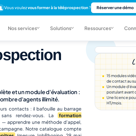
Vous voulez
vous former à la téléprospection
?
Réserver une démo
Nos services
Solutions
Ressources
Conn
ospection
L
15 modules vidéo
de contact au su
Un module d'éva
ète et un module d'évaluation :
postulant avant
Une licence pour
ombre d'agents illimité.
HT/mois.
rs contacts : il bafouille au barrage
he sans rendez-vous. La
formation
s — apprendre une méthode d'appel,
ne campagne. Notre catalogue compte
pitres
(mesure JobPhoning, 29 mai