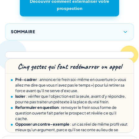
Découvrir comment externaliser votre
prospection
SOMMAIRE
Cinq gestes qui font redémarrer un appel
Pré-cadrer
: annoncer le frein soi-même en ouverture (« vous
allez me dire que vous n'avez pas le temps ») pour lui retirer sa
force avant qu'il ne serve d'excuse.
Isoler
: vérifier que l'objection est la seule, avant d'y répondre,
pour ne pas traiter un prétexte à la place du vrai frein.
Reformuler en question
: renvoyer le frein sous forme de
question ouverte fait parler le prospect et révèle ce qu'il
cache.
Opposer un contre-exemple
: un cas réel de même profil vaut
mieux qu'un argument, parce qu'il se raconte au lieu de se
défendre.