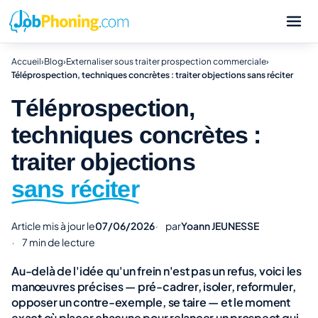
Accueil
›
Blog
›
Externaliser sous traiter prospection commerciale
›
Téléprospection, techniques concrètes : traiter objections sans réciter
Téléprospection,
techniques concrètes :
traiter objections
sans réciter
Article mis à jour le
07/06/2026
par
Yoann JEUNESSE
7 min de lecture
Au-delà de l'idée qu'un frein n'est pas un refus, voici les
manœuvres précises — pré-cadrer, isoler, reformuler,
opposer un contre-exemple, se taire — et le moment
exact où placer chacune pour relancer un prospect qui