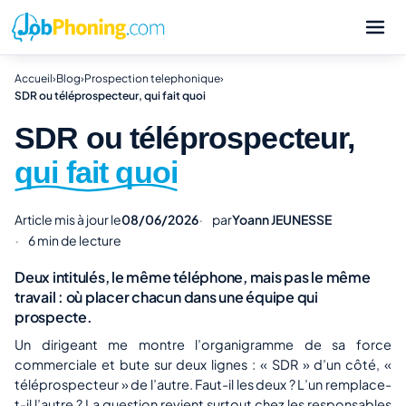
Accueil
›
Blog
›
Prospection telephonique
›
SDR ou téléprospecteur, qui fait quoi
SDR ou téléprospecteur,
qui fait quoi
Article mis à jour le
08/06/2026
par
Yoann JEUNESSE
6 min de lecture
Deux intitulés, le même téléphone, mais pas le même
travail : où placer chacun dans une équipe qui
prospecte.
Un dirigeant me montre l’organigramme de sa force
commerciale et bute sur deux lignes : « SDR » d’un côté, «
téléprospecteur » de l’autre. Faut-il les deux ? L’un remplace-
t-il l’autre ? La question revient surtout chez les responsables