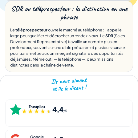
SDR ou téléprospecteur : la distinction en une
phrase
Le
téléprospecteur
ouvre le marché au téléphone : il appelle
large pour qualifier et décrocher un rendez-vous. Le
SDR
(Sales
Development Representative) travaille un compte plus en
profondeur, souvent sur une cible préparée et plusieurs canaux,
pour transmettre au commerçant signataire des opportunités
déjà mûres. Même outil — le téléphone —, deux missions
distinctes dans la chaîne de vente.
Ils nous aiment
et ils le disent !
Trustpilot
4,4
★★★★★
★★★★★
/5
Google