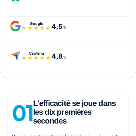
Google
4,5
★★★★★
★★★★★
/5
Capterra
4,8
★★★★★
★★★★★
/5
L'efficacité se joue dans
les dix premières
secondes