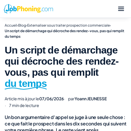
Accueil
›
Blog
›
Externaliser sous traiter prospection commerciale
›
Un script de démarchage qui décroche des rendez-vous, pas qui remplit
du temps
Un script de démarchage
qui décroche des rendez-
vous, pas qui remplit
du temps
Article mis à jour le
07/06/2026
par
Yoann JEUNESSE
7 min de lecture
Un bon argumentaire d'appel se juge à une seule chose :
ce que fait le prospect dans les dix secondes qui suivent
votre première phrase. Le reste vient après.