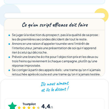
Ce qu'un script efficace doit faire
Se juger à la réaction du prospect, pas à la qualité de sa prose :
les dix premières secondes décident de tout le reste.
Annoncer une raison d'appeler tournée vers l'intérêt de
l'interlocuteur, jamais une présentation de soi qui n'apprend
rien à celui qui décroche.
Prévoir une branche écrite pour l'objection prix et les deux ou
trois freins qui reviennent à chaque campagne, plutôt qu'une
réponse improvisée.
Se corriger à partir des appels réels : une trame qu'on n'a jamais
retouchée après écoute est une trame qu'on n'a jamais testée.
Ils nous aiment
et ils le disent !
Trustpilot
4,4
★★★★★
★★★★★
/5