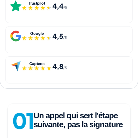
Trustpilot
4,4
★★★★★
★★★★★
/5
Google
4,5
★★★★★
★★★★★
/5
Capterra
4,8
★★★★★
★★★★★
/5
Un appel qui sert l'étape
suivante, pas la signature