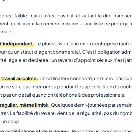
ée est faible, mais il n'est pas nul, et autant le dire franch
ement réunir avant la première mission — une liste de prérequi
rouler.
 d'indépendant.
Le plus souvent une micro-entreprise (auto
ur) ou un statut d'agent commercial. C'est l'obligation admi
vité légale et déclarée : un revenu d'appoint sérieux n'est ja
 travail au calme.
Un ordinateur connecté, un micro-casque,
'on ne sera pas interrompu pendant les appels. Rien de coûte
t pas un détail quand on téléphone à des professionnels.
régulier, même limité.
Quelques demi-journées par semaine
er. La fiabilité du revenu vient de la régularité, pas du nom
'un coup.
ce au téléphone et de la rigueur.
Présenter un message clai