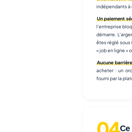
indépendants à 
Un paiement sé
l'entreprise blo
démarre. L'arge
êtes réglé sous 
« job en ligne » 
Aucune barrière
acheter : un or
fourni par la pla
Ce 