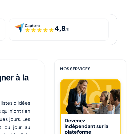
Capterra
4,8
★★★★★
★★★★★
/5
NOS SERVICES
ner à la
 listes d'idées
qui n'ont rien
ues jours. Les
Devenez
indépendant sur la
t du jour au
plateforme