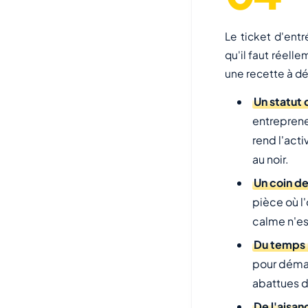
Le ticket d'entr
qu'il faut réell
une recette à dé
Un statut
entreprene
rend l'acti
au noir.
Un coin de
pièce où l
calme n'es
Du temps 
pour démarr
abattues d
De l'aisan