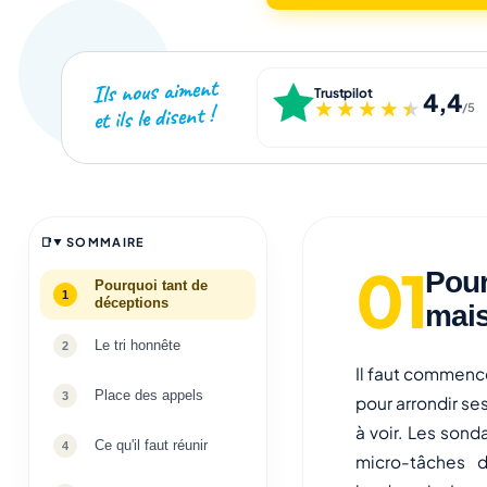
Ils nous aiment
Trustpilot
4,4
★★★★★
★★★★★
et ils le disent !
/5
SOMMAIRE
Pour
Pourquoi tant de
déceptions
mais
Le tri honnête
Il faut commence
Place des appels
pour arrondir se
à voir. Les son
Ce qu'il faut réunir
micro-tâches 