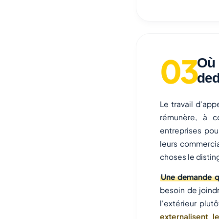
Où 
de
Le travail d'ap
rémunère, à c
entreprises pou
leurs commercia
choses le disti
Une demande qu
besoin de joind
l'extérieur pl
externalisent l