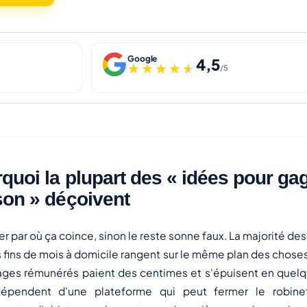
Google
4,5
★★★★★
★★★★★
/5
quoi la plupart des « idées pour gag
on » déçoivent
r par où ça coince, sinon le reste sonne faux. La majorité des
s fins de mois à domicile rangent sur le même plan des choses 
dages rémunérés paient des centimes et s'épuisent en quelq
dépendent d'une plateforme qui peut fermer le robine