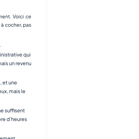
ement. Voici ce
s à cocher, pas
-
nistrative qui
mais un revenu
 et une
ux, mais le
 suffisent
bre d'heures
rement,