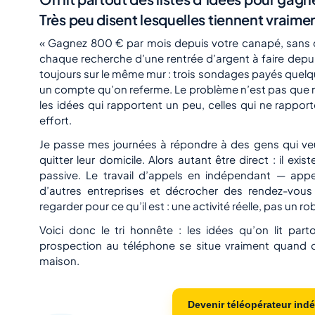
Très peu disent lesquelles tiennent vraime
« Gagnez 800 € par mois depuis votre canapé, sans qu
chaque recherche d’une rentrée d’argent à faire depuis
toujours sur le même mur : trois sondages payés quel
un compte qu’on referme. Le problème n’est pas que 
les idées qui rapportent un peu, celles qui ne rapport
effort.
Je passe mes journées à répondre à des gens qui veul
quitter leur domicile. Alors autant être direct : il exi
passive. Le travail d’appels en indépendant — app
d’autres entreprises et décrocher des rendez-vous 
regarder pour ce qu’il est : une activité réelle, pas un ro
Voici donc le tri honnête : les idées qu’on lit part
prospection au téléphone se situe vraiment quand 
maison.
Devenir téléopérateur ind