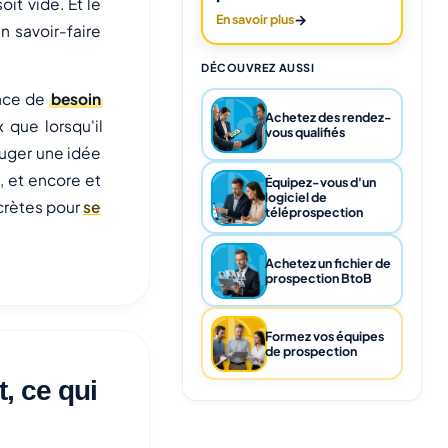
it vide. Et le
→
En savoir plus
n savoir-faire
DÉCOUVREZ AUSSI
ence de
besoin
Achetez des rendez-
 que lorsqu'il
vous qualifiés
juger une idée
a, et encore et
Équipez-vous d'un
logiciel de
ncrètes pour
se
téléprospection
Achetez un fichier de
prospection BtoB
Formez vos équipes
de prospection
t, ce qui