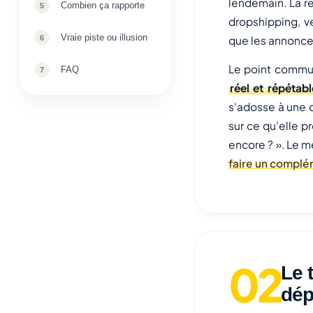
lendemain. La re
Combien ça rapporte
dropshipping, v
Vraie piste ou illusion
que les annonce
Le point commun
FAQ
réel et répétabl
s'adosse à une d
sur ce qu'elle p
encore ? ». Le m
faire un complé
Le 
dép