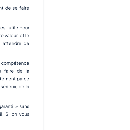
nt de se faire
s : utile pour
 valeur, et le
n attendre de
 compétence
u faire de la
ctement parce
sérieux, de la
aranti » sans
il. Si on vous