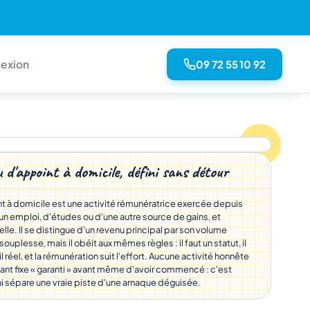
09 72 55 10 92
exion
 d'appoint à domicile, défini sans détour
t à domicile est une activité rémunératrice exercée depuis
'un emploi, d'études ou d'une autre source de gains, et
le. Il se distingue d'un revenu principal par son volume
 souplesse, mais il obéit aux mêmes règles : il faut un statut, il
ail réel, et la rémunération suit l'effort. Aucune activité honnête
nt fixe « garanti » avant même d'avoir commencé : c'est
 sépare une vraie piste d'une arnaque déguisée.