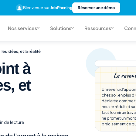
Bienvenue sur
JobPhoning
Réserver une démo
Nos services
Solutions
Ressources
Conn
les idées, et la réalité
int à
Le revenu
s, et
Un revenu d'appoin
chez soi, en plus d
déclarée comme tel
horaire réduit et sa
faut fournir un trav
ne promet un monta
in de lecture
précisément ce qui
er de l'argent à la maison.