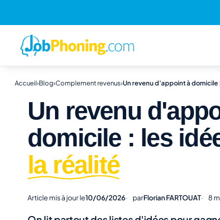
Accueil
›
Blog
›
Complement revenus
›
Un revenu d’appoint à domicile : 
Un revenu d'appo
domicile : les idée
la réalité
Article mis à jour le
10/06/2026
par
Florian FARTOUAT
8 m
On lit partout des listes d'idées pour gagn