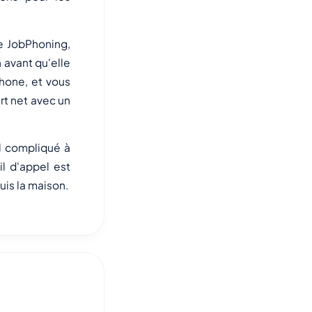
 JobPhoning,
n avant qu'elle
hone, et vous
rt net avec un
l compliqué à
il d'appel est
uis la maison.