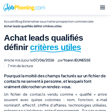
Accueil
›
Blog
›
Externaliser sous traiter prospection commerciale
›
Achat leads qualifiés définir critères utiles
Achat leads qualifiés
définir
critères utiles
Article mis à jour le
07/06/2026
par
Yoann JEUNESSE
7 min de lecture
Pourquoi la moitié des champs facturés sur un fichier de
contacts ne servent à personne, et lesquels font
vraiment décrocher un rendez-vous.
Un fichier de contacts vendu comme « qualifié » arrive
souvent avec quinze colonnes : nom, fonction, e-mail
nominatif, effectif, chiffre d’affaires, technologies utilisées,
présence sur tel réseau, note d’engagement… Sur ces quinze,