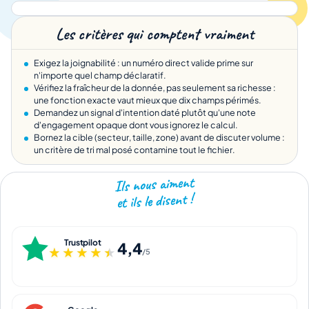
Les critères qui comptent vraiment
Exigez la joignabilité : un numéro direct valide prime sur
n'importe quel champ déclaratif.
Vérifiez la fraîcheur de la donnée, pas seulement sa richesse :
une fonction exacte vaut mieux que dix champs périmés.
Demandez un signal d'intention daté plutôt qu'une note
d'engagement opaque dont vous ignorez le calcul.
Bornez la cible (secteur, taille, zone) avant de discuter volume :
un critère de tri mal posé contamine tout le fichier.
Ils nous aiment
et ils le disent !
Trustpilot
4,4
★★★★★
★★★★★
/5