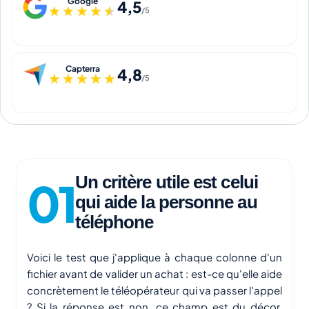
Google
4,5
★★★★★
★★★★★
/5
Capterra
4,8
★★★★★
★★★★★
/5
Un critère utile est celui
qui aide la personne au
téléphone
Voici le test que j'applique à chaque colonne d'un
fichier avant de valider un achat : est-ce qu'elle aide
concrètement le téléopérateur qui va passer l'appel
? Si la réponse est non, ce champ est du décor,