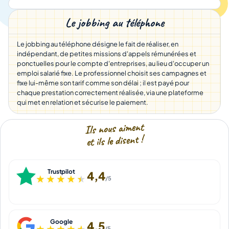
Le jobbing au téléphone
Le jobbing au téléphone désigne le fait de réaliser, en
indépendant, de petites missions d'appels rémunérées et
ponctuelles pour le compte d'entreprises, au lieu d'occuper un
emploi salarié fixe. Le professionnel choisit ses campagnes et
fixe lui-même son tarif comme son délai ; il est payé pour
chaque prestation correctement réalisée, via une plateforme
qui met en relation et sécurise le paiement.
Ils nous aiment
et ils le disent !
Trustpilot
4,4
★★★★★
★★★★★
/5
Google
4,5
★★★★★
★★★★★
/5