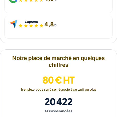
Capterra
4,8
★★★★★
★★★★★
/5
Notre place de marché en quelques
chiffres
80 € HT
1 rendez-vous sur 5 se négocie à ce tarif ou plus
20 422
Missions lancées