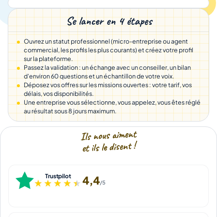
Se lancer en 4 étapes
Ouvrez un statut professionnel (micro-entreprise ou agent
commercial, les profils les plus courants) et créez votre profil
sur la plateforme.
Passez la validation : un échange avec un conseiller, un bilan
d'environ 60 questions et un échantillon de votre voix.
Déposez vos offres sur les missions ouvertes : votre tarif, vos
délais, vos disponibilités.
Une entreprise vous sélectionne, vous appelez, vous êtes réglé
au résultat sous 8 jours maximum.
Ils nous aiment
et ils le disent !
Trustpilot
4,4
★★★★★
★★★★★
/5