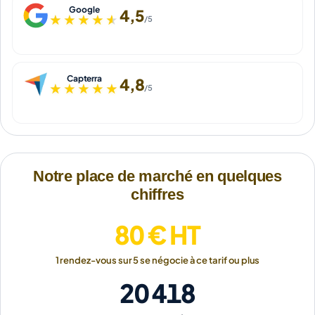
Google
4,5
★★★★★
★★★★★
/5
Capterra
4,8
★★★★★
★★★★★
/5
Notre place de marché en quelques
chiffres
80 € HT
1 rendez-vous sur 5 se négocie à ce tarif ou plus
20 418