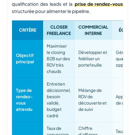
qualification des leads et la
prise de rendez-vous
structurée pour alimenter le pipeline.
CLOSER
COMMERCIAL
CRITÈRE
ÉQUIPE
FREELANCE
INTERNE
Maximiser
le closing
Développer et
Générer 
Objectif
B2B sur des
fidéliser un
qualifier 
principal
RDV très
portefeuille
opportun
chauds
Entretien
Type de
décisionnel,
Mélange de
rendez-
besoin
RDV de
Appels et
vous
validé,
découverte et
de qualifi
attendu
budget
de suivi
cadré
Taux de
Chiffre
Taux de
conversion,
d’affaires