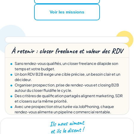
Voir les missions
À retenir : closer freelance et valeur des RDV
Sans rendez-vous qualifiés, un closer freelance dilapide son
temps et votre budget.
Un bon RDV B2B exige une cible précise, un besoin clair et un
décideur.
Organiser prospection, prise de rendez-vous et closing B2B
autour du closer fluidifie le cycle.
Des critères de qualification partagés alignent marketing, SDR
et closers sur la même priorité.
Avec une prospection structurée via JobPhoning, chaque
rendez-vous alimente un pipeline commercial rentable.
Closer indépendant : vendeur freelance spécialisé dans la
Ils nous aiment
conclusion des offres complexes.
et ils le disent !
Rendez-vous qualifié : entretien avec un décideur ciblé, besoin
exprimé et budget réaliste.